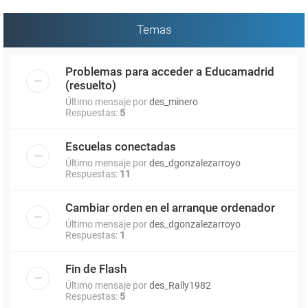
Temas
Problemas para acceder a Educamadrid
(resuelto)
Último mensaje por
des_minero
Respuestas:
5
Escuelas conectadas
Último mensaje por
des_dgonzalezarroyo
Respuestas:
11
Cambiar orden en el arranque ordenador
Último mensaje por
des_dgonzalezarroyo
Respuestas:
1
Fin de Flash
Último mensaje por
des_Rally1982
Respuestas:
5