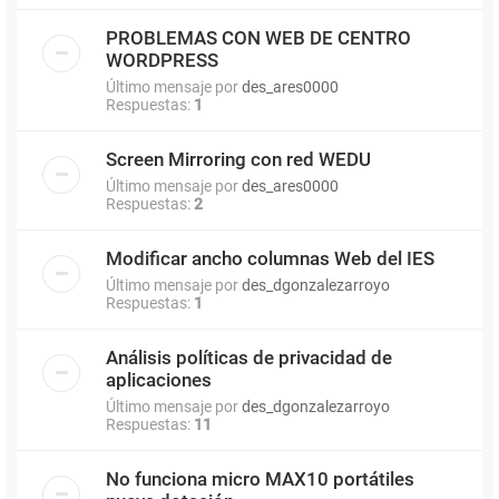
PROBLEMAS CON WEB DE CENTRO
WORDPRESS
Último mensaje por
des_ares0000
Respuestas:
1
Screen Mirroring con red WEDU
Último mensaje por
des_ares0000
Respuestas:
2
Modificar ancho columnas Web del IES
Último mensaje por
des_dgonzalezarroyo
Respuestas:
1
Análisis políticas de privacidad de
aplicaciones
Último mensaje por
des_dgonzalezarroyo
Respuestas:
11
No funciona micro MAX10 portátiles