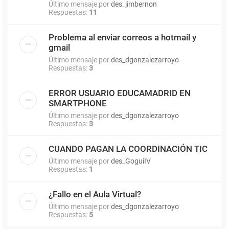
Último mensaje por
des_jimbernon
Respuestas:
11
Problema al enviar correos a hotmail y
gmail
Último mensaje por
des_dgonzalezarroyo
Respuestas:
3
ERROR USUARIO EDUCAMADRID EN
SMARTPHONE
Último mensaje por
des_dgonzalezarroyo
Respuestas:
3
CUANDO PAGAN LA COORDINACIÓN TIC
Último mensaje por
des_GoguiIV
Respuestas:
1
¿Fallo en el Aula Virtual?
Último mensaje por
des_dgonzalezarroyo
Respuestas:
5