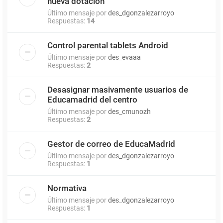
nueva dotación
Último mensaje por
des_dgonzalezarroyo
Respuestas:
14
Control parental tablets Android
Último mensaje por
des_evaaa
Respuestas:
2
Desasignar masivamente usuarios de
Educamadrid del centro
Último mensaje por
des_cmunozh
Respuestas:
2
Gestor de correo de EducaMadrid
Último mensaje por
des_dgonzalezarroyo
Respuestas:
1
Normativa
Último mensaje por
des_dgonzalezarroyo
Respuestas:
1