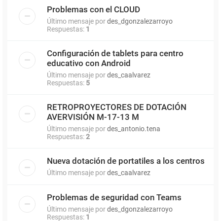
Problemas con el CLOUD
Último mensaje por
des_dgonzalezarroyo
Respuestas:
1
Configuración de tablets para centro
educativo con Android
Último mensaje por
des_caalvarez
Respuestas:
5
RETROPROYECTORES DE DOTACIÓN
AVERVISIÓN M-17-13 M
Último mensaje por
des_antonio.tena
Respuestas:
2
Nueva dotación de portatiles a los centros
Último mensaje por
des_caalvarez
Problemas de seguridad con Teams
Último mensaje por
des_dgonzalezarroyo
Respuestas:
1