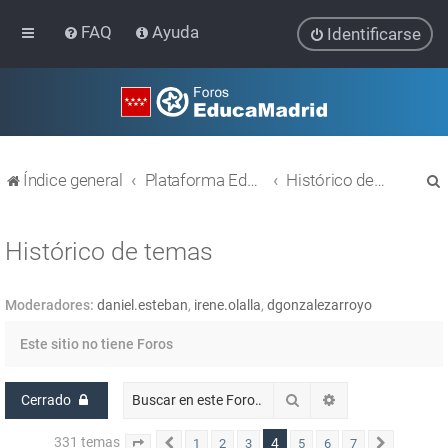
FAQ
Ayuda
Identificarse
Índice general
Plataforma Educativa EducaMadrid
Histórico de temas
Histórico de temas
Moderadores:
daniel.esteban
,
irene.olalla
,
dgonzalezarroyo
r
Este sitio no tiene Foros
Buscar
Búsqueda avanz
Cerrado
331 temas
4
1
2
3
5
6
7
Página
Anterior
4
de
7
Siguient