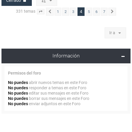
Cerrado
331 temas
4
1
2
3
5
6
7
Página
Anterior
4
de
7
Siguient
Ir a
Información
Permisos del foro
No puedes
abrir nuevos temas en este Foro
No puedes
responder a temas en este Foro
No puedes
editar sus mensajes en este Foro
No puedes
borrar sus mensajes en este Foro
No puedes
enviar adjuntos en este Foro