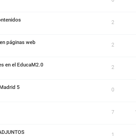
Contenidos
2
 en páginas web
2
es en el EducaM2.0
2
aMadrid 5
0
7
 ADJUNTOS
1