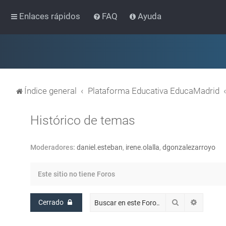
Enlaces rápidos
FAQ
Ayuda
Índice general
Plataforma Educativa EducaMadrid
Histórico de temas
Moderadores:
daniel.esteban
,
irene.olalla
,
dgonzalezarroyo
Este sitio no tiene Foros
Buscar
Búsqued
Cerrado