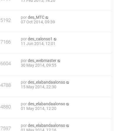
17 Feb 2015, 14:20
por
des_MTC
5192
07 Oct 2014, 09:39
por
des_calonso1
7166
11 Jun 2014, 12:01
por
des_webmaster
6604
30 May 2014, 09:55
por
des_elabandaalonso
4788
15 May 2014, 22:30
por
des_elabandaalonso
4880
01 May 2014, 12:20
por
des_elabandaalonso
7597
01 May 2014, 12:16