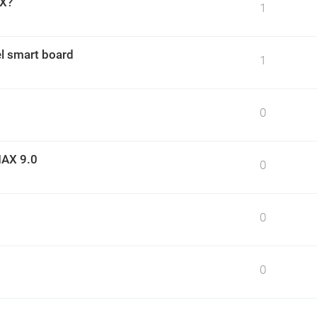
 X?
1
el smart board
1
0
AX 9.0
0
0
0