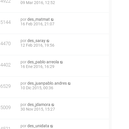
4922
09 Mar 2016, 12:52
por
des_matmat
5144
16 Feb 2016, 21:07
por
des_saray
4470
12 Feb 2016, 19:56
por
des_pablo arreola
4402
16 Ene 2016, 16:29
por
des_juanpablo.andres
6529
10 Dic 2015, 00:36
por
des_jdamora
5009
30 Nov 2015, 15:27
por
des_unidata
4521