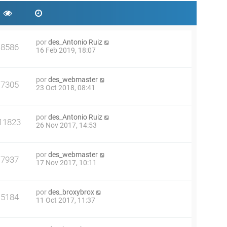
por
des_Antonio Ruiz
8586
16 Feb 2019, 18:07
por
des_webmaster
7305
23 Oct 2018, 08:41
por
des_Antonio Ruiz
11823
26 Nov 2017, 14:53
por
des_webmaster
7937
17 Nov 2017, 10:11
por
des_broxybrox
5184
11 Oct 2017, 11:37