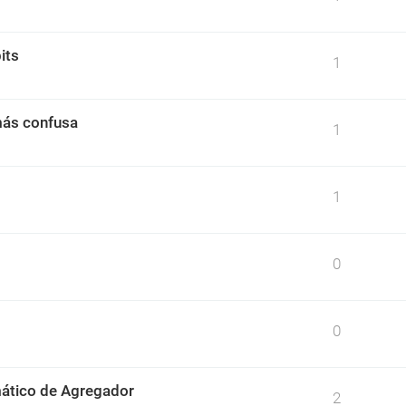
its
1
más confusa
1
1
0
0
omático de Agregador
2