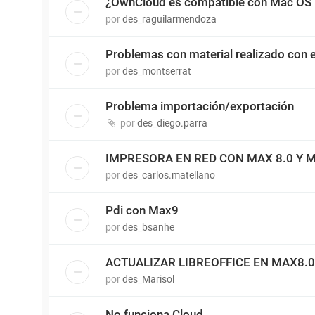
¿OwnCloud es compatible con Mac OS
por
des_raguilarmendoza
Problemas con material realizado con 
por
des_montserrat
Problema importación/exportación
por
des_diego.parra
IMPRESORA EN RED CON MAX 8.0 Y M
por
des_carlos.matellano
Pdi con Max9
por
des_bsanhe
ACTUALIZAR LIBREOFFICE EN MAX8.0
por
des_Marisol
No funciona Cloud