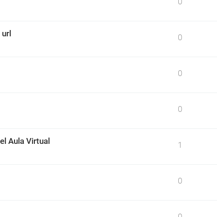
0
 url
0
0
0
l Aula Virtual
1
0
0