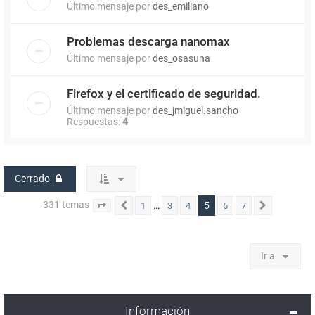
Último mensaje por
des_emiliano
Problemas descarga nanomax
Último mensaje por
des_osasuna
Firefox y el certificado de seguridad.
Último mensaje por
des_jmiguel.sancho
Respuestas:
4
Cerrado
331 temas
5
…
1
3
4
6
7
Página
Anterior
5
de
7
Siguiente
Ir a
Información