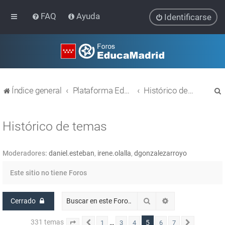
FAQ
Ayuda
Identificarse
Índice general
Plataforma Educativa EducaMadrid
Histórico de temas
Histórico de temas
Moderadores:
daniel.esteban
,
irene.olalla
,
dgonzalezarroyo
r
Este sitio no tiene Foros
Buscar
Búsqueda avanz
Cerrado
331 temas
5
…
1
3
4
6
7
Página
Anterior
5
de
7
Siguiente