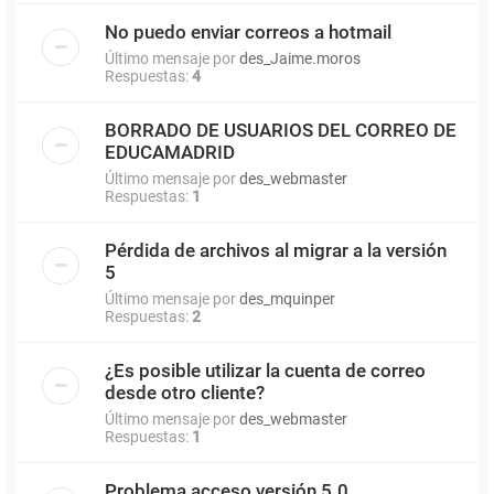
No puedo enviar correos a hotmail
Último mensaje por
des_Jaime.moros
Respuestas:
4
BORRADO DE USUARIOS DEL CORREO DE
EDUCAMADRID
Último mensaje por
des_webmaster
Respuestas:
1
Pérdida de archivos al migrar a la versión
5
Último mensaje por
des_mquinper
Respuestas:
2
¿Es posible utilizar la cuenta de correo
desde otro cliente?
Último mensaje por
des_webmaster
Respuestas:
1
Problema acceso versión 5.0