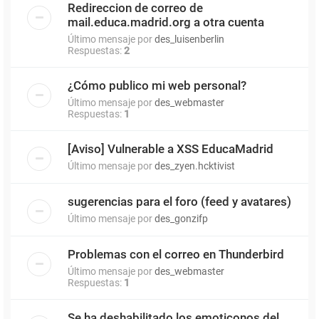
Redireccion de correo de
mail.educa.madrid.org a otra cuenta
Último mensaje por
des_luisenberlin
Respuestas:
2
¿Cómo publico mi web personal?
Último mensaje por
des_webmaster
Respuestas:
1
[Aviso] Vulnerable a XSS EducaMadrid
Último mensaje por
des_zyen.hcktivist
sugerencias para el foro (feed y avatares)
Último mensaje por
des_gonzifp
Problemas con el correo en Thunderbird
Último mensaje por
des_webmaster
Respuestas:
1
Se ha deshabilitado los emoticonos del