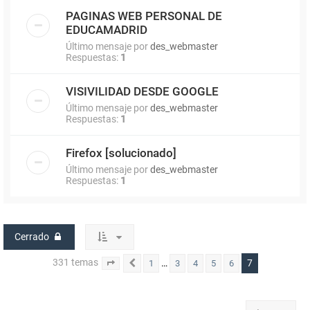
PAGINAS WEB PERSONAL DE
EDUCAMADRID
Último mensaje por
des_webmaster
Respuestas:
1
VISIVILIDAD DESDE GOOGLE
Último mensaje por
des_webmaster
Respuestas:
1
Firefox [solucionado]
Último mensaje por
des_webmaster
Respuestas:
1
Cerrado
331 temas
7
…
1
3
4
5
6
Página
Anterior
7
de
7