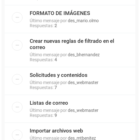
FORMATO DE IMÁGENES
Último mensaje por
des_mario.olmo
Respuestas:
2
Crear nuevas reglas de filtrado en el
correo
Último mensaje por
des_bhernandez
Respuestas:
4
Solicitudes y contenidos
Último mensaje por
des_webmaster
Respuestas:
7
Listas de correo
Último mensaje por
des_webmaster
Respuestas:
9
Importar archivos web
Último mensaje por
des_mtbenitez