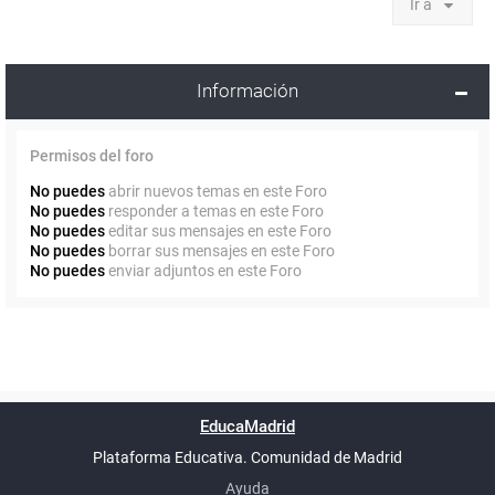
Ir a
Información
Permisos del foro
No puedes
abrir nuevos temas en este Foro
No puedes
responder a temas en este Foro
No puedes
editar sus mensajes en este Foro
No puedes
borrar sus mensajes en este Foro
No puedes
enviar adjuntos en este Foro
Powered by
phpBB
™
Índice general
Todos los horarios
Privacidad
Borrar cookies
Condiciones
Contáctanos
EducaMadrid
Traducción al español por
phpBB España
-
son
UTC+02:00
Plataforma Educativa. Comunidad de Madrid
-
Ayuda
(en ventana nueva)