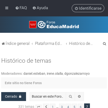
FAQ
Ayuda
Identificarse
Índice general
Plataforma Educativa EducaMadrid
Histórico de temas
Histórico de temas
Moderadores:
daniel.esteban
,
irene.olalla
,
dgonzalezarroyo
r
Este sitio no tiene Foros
Buscar
Búsqueda avanz
Cerrado
331 temas
7
…
1
3
4
5
6
Página
Anterior
7
de
7