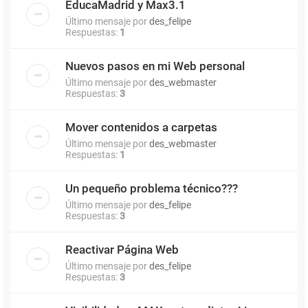
EducaMadrid y Max3.1
Último mensaje por
des_felipe
Respuestas:
1
Nuevos pasos en mi Web personal
Último mensaje por
des_webmaster
Respuestas:
3
Mover contenidos a carpetas
Último mensaje por
des_webmaster
Respuestas:
1
Un pequeño problema técnico???
Último mensaje por
des_felipe
Respuestas:
3
Reactivar Página Web
Último mensaje por
des_felipe
Respuestas:
3