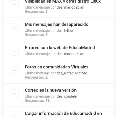
Visibilidad en MAX y otras distro Linux
Último mensaje por
des_mariodebian
Respuestas:
3
Mis mensajes han desaparecido
Último mensaje por
des_felipe
Respuestas:
3
Errores con la web de EducaMadrid
Último mensaje por
des_mariodebian
Foros en comunidades Virtuales
Último mensaje por
des_Rafael Maroto
Respuestas:
2
Correo en la nueva versión
Último mensaje por
des_condele
Respuestas:
13
Colgar información de Educamadrid en