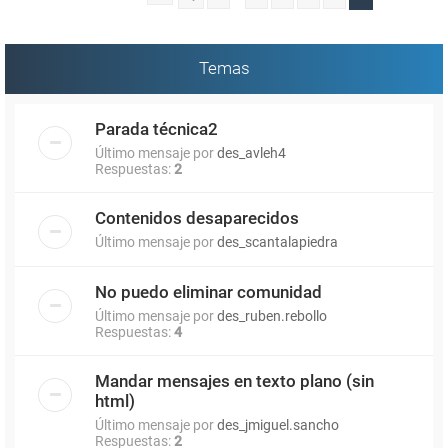
Temas
Parada técnica2
Último mensaje por
des_avleh4
Respuestas:
2
Contenidos desaparecidos
Último mensaje por
des_scantalapiedra
No puedo eliminar comunidad
Último mensaje por
des_ruben.rebollo
Respuestas:
4
Mandar mensajes en texto plano (sin
html)
Último mensaje por
des_jmiguel.sancho
Respuestas:
2