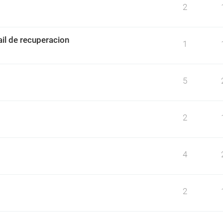
2
il de recuperacion
1
5
2
4
2