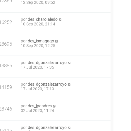
17369
12 Sep 2020, 09:52
por
des_charo.aledo
16252
10 Sep 2020, 21:14
por
des_ismagago
28695
10 Sep 2020, 12:25
por
des_dgonzalezarroyo
13885
17 Jul 2020, 17:35
por
des_dgonzalezarroyo
14159
17 Jul 2020, 17:19
por
des_jpandres
28746
02 Jul 2020, 11:24
por
des_dgonzalezarroyo
15115