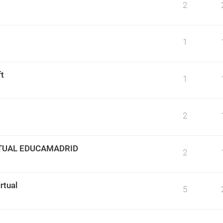
2
1
t
1
2
TUAL EDUCAMADRID
2
rtual
5