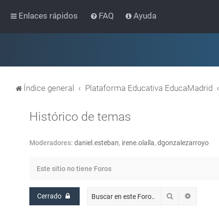
Enlaces rápidos
FAQ
Ayuda
Índice general
Plataforma Educativa EducaMadrid
Histórico de temas
Moderadores:
daniel.esteban
,
irene.olalla
,
dgonzalezarroyo
Este sitio no tiene Foros
Buscar
Búsqued
Cerrado