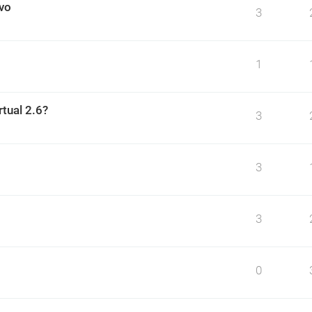
ivo
3
1
rtual 2.6?
3
3
3
0