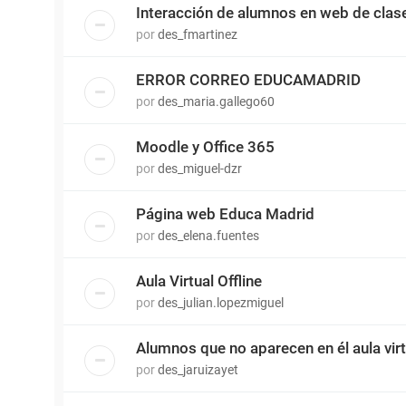
Interacción de alumnos en web de clas
por
des_fmartinez
ERROR CORREO EDUCAMADRID
por
des_maria.gallego60
Moodle y Office 365
por
des_miguel-dzr
Página web Educa Madrid
por
des_elena.fuentes
Aula Virtual Offline
por
des_julian.lopezmiguel
Alumnos que no aparecen en él aula virt
por
des_jaruizayet