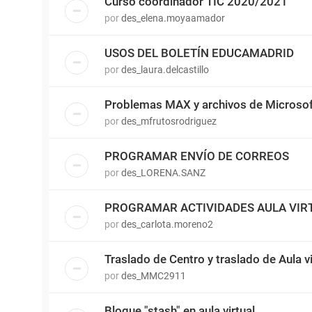
Curso coordinador TIC 2020/2021
por
des_elena.moyaamador
USOS DEL BOLETÍN EDUCAMADRID
por
des_laura.delcastillo
Problemas MAX y archivos de Microsof
por
des_mfrutosrodriguez
PROGRAMAR ENVÍO DE CORREOS
por
des_LORENA.SANZ
PROGRAMAR ACTIVIDADES AULA VIR
por
des_carlota.moreno2
Traslado de Centro y traslado de Aula vi
por
des_MMC2911
Bloque "stash" en aula virtual