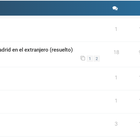
1
drid en el extranjero (resuelto)
18
1
2
1
1
3