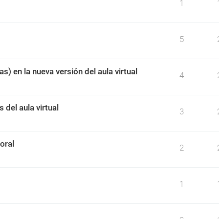
1
5
s) en la nueva versión del aula virtual
4
 del aula virtual
3
oral
2
1