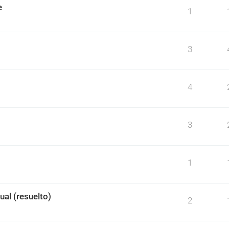
e
1
3
4
3
1
ual (resuelto)
2