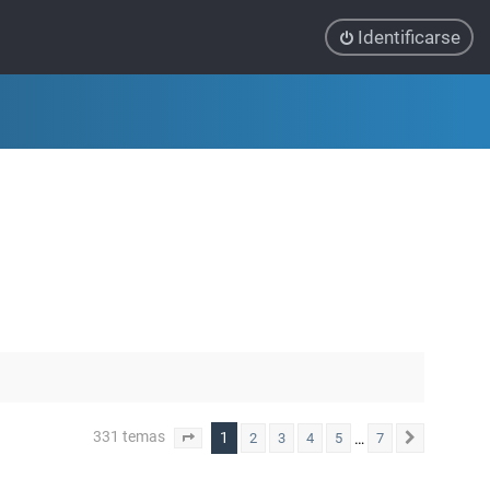
Identificarse
331 temas
1
…
2
3
4
5
7
Página
1
de
7
Siguiente