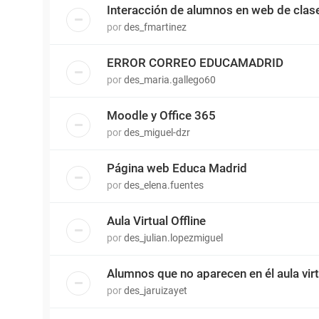
Interacción de alumnos en web de clas
por
des_fmartinez
ERROR CORREO EDUCAMADRID
por
des_maria.gallego60
Moodle y Office 365
por
des_miguel-dzr
Página web Educa Madrid
por
des_elena.fuentes
Aula Virtual Offline
por
des_julian.lopezmiguel
Alumnos que no aparecen en él aula virt
por
des_jaruizayet