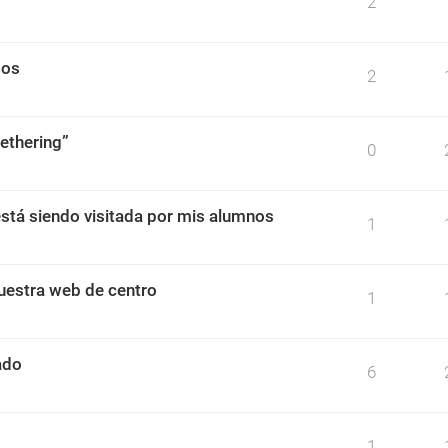
2
dos
2
ethering”
0
stá siendo visitada por mis alumnos
1
uestra web de centro
1
ado
6
1