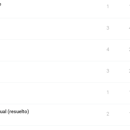
e
1
3
4
3
1
ual (resuelto)
2