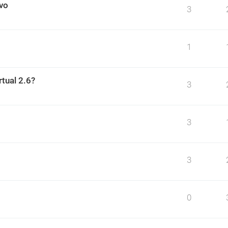
ivo
3
1
rtual 2.6?
3
3
3
0