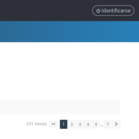
Identificarse
331 temas
1
…
2
3
4
5
7
Página
1
de
7
Siguiente