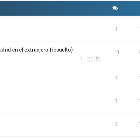
1
drid en el extranjero (resuelto)
18
1
2
1
1
3