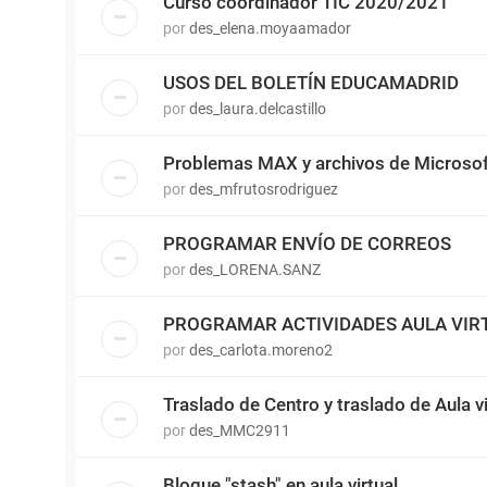
Curso coordinador TIC 2020/2021
por
des_elena.moyaamador
USOS DEL BOLETÍN EDUCAMADRID
por
des_laura.delcastillo
Problemas MAX y archivos de Microsof
por
des_mfrutosrodriguez
PROGRAMAR ENVÍO DE CORREOS
por
des_LORENA.SANZ
PROGRAMAR ACTIVIDADES AULA VIR
por
des_carlota.moreno2
Traslado de Centro y traslado de Aula vi
por
des_MMC2911
Bloque "stash" en aula virtual