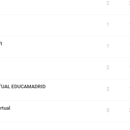
2
1
t
1
2
TUAL EDUCAMADRID
2
rtual
5