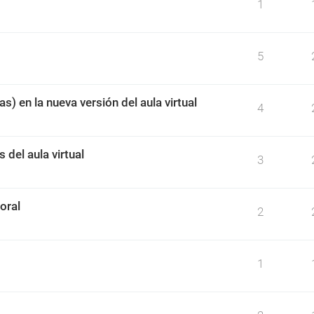
1
5
s) en la nueva versión del aula virtual
4
 del aula virtual
3
oral
2
1