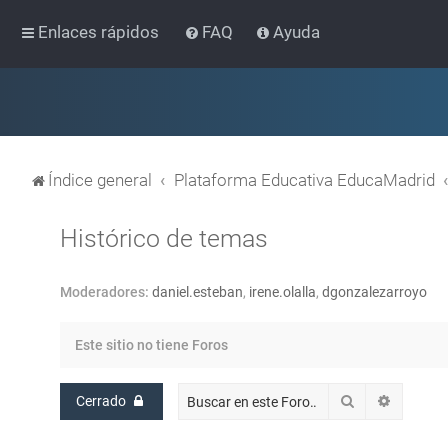
Enlaces rápidos
FAQ
Ayuda
Índice general
Plataforma Educativa EducaMadrid
Histórico de temas
Moderadores:
daniel.esteban
,
irene.olalla
,
dgonzalezarroyo
Este sitio no tiene Foros
Buscar
Búsqued
Cerrado