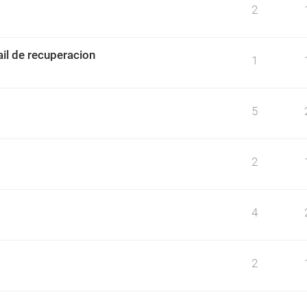
2
il de recuperacion
1
5
2
4
2