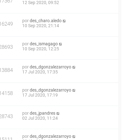
17367
12 Sep 2020, 09:52
por
des_charo.aledo
16249
10 Sep 2020, 21:14
por
des_ismagago
28693
10 Sep 2020, 12:25
por
des_dgonzalezarroyo
13884
17 Jul 2020, 17:35
por
des_dgonzalezarroyo
14158
17 Jul 2020, 17:19
por
des_jpandres
28743
02 Jul 2020, 11:24
por
des_dgonzalezarroyo
15111