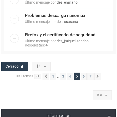
Último mensaje por
des_emiliano
Problemas descarga nanomax
Último mensaje por
des_osasuna
Firefox y el certificado de seguridad.
Último mensaje por
des_jmiguel.sancho
Respuestas:
4
Cerrado
331 temas
5
…
1
3
4
6
7
Página
Anterior
5
de
7
Siguiente
Ir a
Información