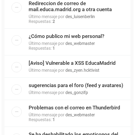
Redireccion de correo de
mail.educa.madrid.org a otra cuenta
Último mensaje por
des_luisenberlin
Respuestas:
2
¿Cómo publico mi web personal?
Último mensaje por
des_webmaster
Respuestas:
1
[Aviso] Vulnerable a XSS EducaMadrid
Último mensaje por
des_zyen.hcktivist
sugerencias para el foro (feed y avatares)
Último mensaje por
des_gonzifp
Problemas con el correo en Thunderbird
Último mensaje por
des_webmaster
Respuestas:
1
Se ha deshabilitado los emoticonos del