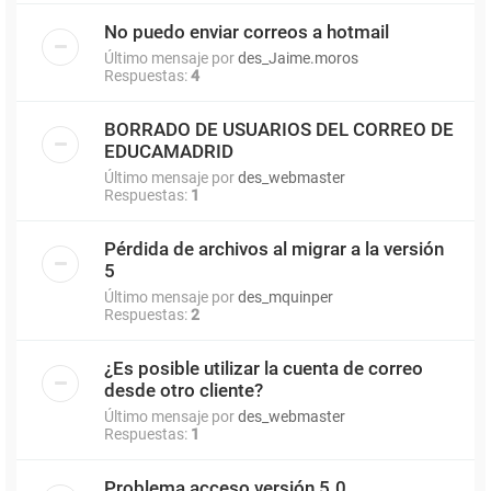
No puedo enviar correos a hotmail
Último mensaje por
des_Jaime.moros
Respuestas:
4
BORRADO DE USUARIOS DEL CORREO DE
EDUCAMADRID
Último mensaje por
des_webmaster
Respuestas:
1
Pérdida de archivos al migrar a la versión
5
Último mensaje por
des_mquinper
Respuestas:
2
¿Es posible utilizar la cuenta de correo
desde otro cliente?
Último mensaje por
des_webmaster
Respuestas:
1
Problema acceso versión 5.0