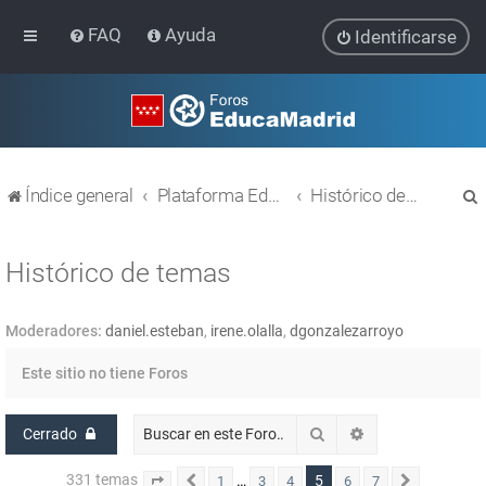
FAQ
Ayuda
Identificarse
Índice general
Plataforma Educativa EducaMadrid
Histórico de temas
Histórico de temas
Moderadores:
daniel.esteban
,
irene.olalla
,
dgonzalezarroyo
r
Este sitio no tiene Foros
Buscar
Búsqueda avanz
Cerrado
331 temas
5
…
1
3
4
6
7
Página
Anterior
5
de
7
Siguiente