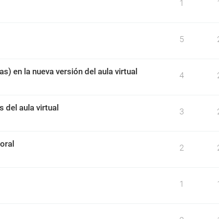
1
5
s) en la nueva versión del aula virtual
4
 del aula virtual
3
oral
2
1