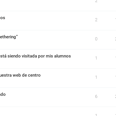
2
dos
2
ethering”
0
stá siendo visitada por mis alumnos
1
uestra web de centro
1
ado
6
1