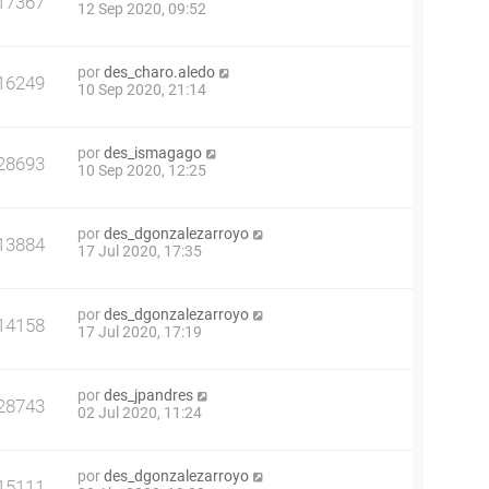
17367
12 Sep 2020, 09:52
por
des_charo.aledo
16249
10 Sep 2020, 21:14
por
des_ismagago
28693
10 Sep 2020, 12:25
por
des_dgonzalezarroyo
13884
17 Jul 2020, 17:35
por
des_dgonzalezarroyo
14158
17 Jul 2020, 17:19
por
des_jpandres
28743
02 Jul 2020, 11:24
por
des_dgonzalezarroyo
15111