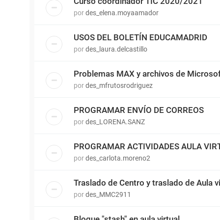
Curso coordinador TIC 2020/2021
por
des_elena.moyaamador
USOS DEL BOLETÍN EDUCAMADRID
por
des_laura.delcastillo
Problemas MAX y archivos de Microsof
por
des_mfrutosrodriguez
PROGRAMAR ENVÍO DE CORREOS
por
des_LORENA.SANZ
PROGRAMAR ACTIVIDADES AULA VIR
por
des_carlota.moreno2
Traslado de Centro y traslado de Aula vi
por
des_MMC2911
Bloque "stash" en aula virtual