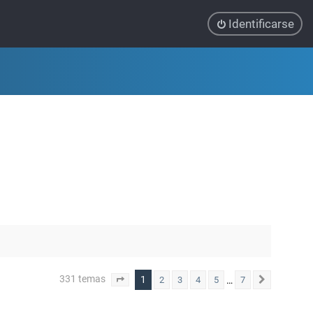
Identificarse
331 temas
1
…
2
3
4
5
7
Página
1
de
7
Siguiente