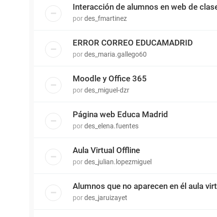
Interacción de alumnos en web de clas
por
des_fmartinez
ERROR CORREO EDUCAMADRID
por
des_maria.gallego60
Moodle y Office 365
por
des_miguel-dzr
Página web Educa Madrid
por
des_elena.fuentes
Aula Virtual Offline
por
des_julian.lopezmiguel
Alumnos que no aparecen en él aula virt
por
des_jaruizayet