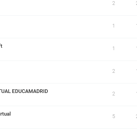
2
1
t
1
2
TUAL EDUCAMADRID
2
rtual
5