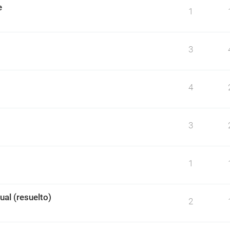
e
1
3
4
3
1
ual (resuelto)
2