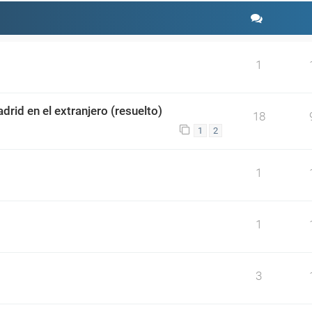
1
drid en el extranjero (resuelto)
18
1
2
1
1
3