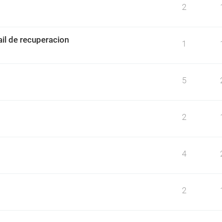
2
il de recuperacion
1
5
2
4
2