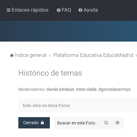
Enlaces rápidos
FAQ
Ayuda
Índice general
Plataforma Educativa EducaMadrid
Histórico de temas
Moderadores:
daniel.esteban
,
irene.olalla
,
dgonzalezarroyo
Este sitio no tiene Foros
Buscar
Búsqued
Cerrado