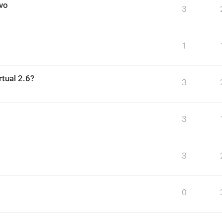
ivo
3
1
rtual 2.6?
3
3
3
0