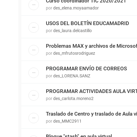
Curso coordinador TIC 2020/2021
por
des_elena.moyaamador
USOS DEL BOLETÍN EDUCAMADRID
por
des_laura.delcastillo
Problemas MAX y archivos de Microsof
por
des_mfrutosrodriguez
PROGRAMAR ENVÍO DE CORREOS
por
des_LORENA.SANZ
PROGRAMAR ACTIVIDADES AULA VIR
por
des_carlota.moreno2
Traslado de Centro y traslado de Aula vi
por
des_MMC2911
Bloque "stash" en aula virtual