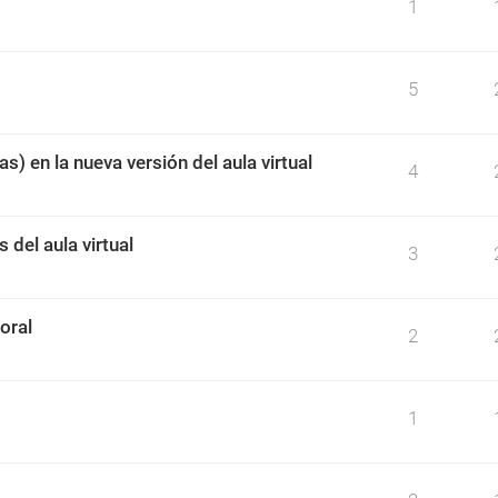
1
5
s) en la nueva versión del aula virtual
4
 del aula virtual
3
oral
2
1