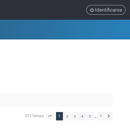
Identificarse
331 temas
1
…
2
3
4
5
7
Página
1
de
7
Siguiente