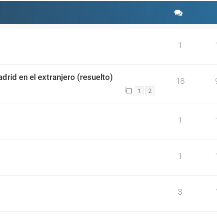
1
drid en el extranjero (resuelto)
18
1
2
1
1
3