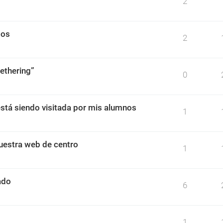
2
dos
2
ethering”
0
stá siendo visitada por mis alumnos
1
uestra web de centro
1
ado
6
1