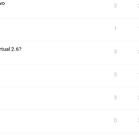
ivo
3
1
rtual 2.6?
3
3
3
0