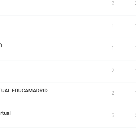
2
1
t
1
2
TUAL EDUCAMADRID
2
rtual
5