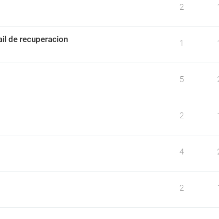
2
il de recuperacion
1
5
2
4
2