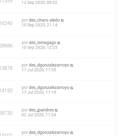
17359
12 Sep 2020, 09:52
por
des_charo.aledo
16240
10 Sep 2020, 21:14
por
des_ismagago
28686
10 Sep 2020, 12:25
por
des_dgonzalezarroyo
13878
17 Jul 2020, 17:35
por
des_dgonzalezarroyo
14150
17 Jul 2020, 17:19
por
des_jpandres
28730
02 Jul 2020, 11:24
por
des_dgonzalezarroyo
15102