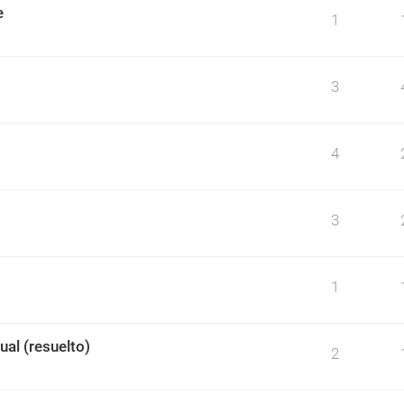
e
1
3
4
3
1
ual (resuelto)
2