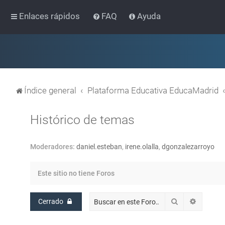
Enlaces rápidos
FAQ
Ayuda
Índice general
Plataforma Educativa EducaMadrid
Histórico de temas
Moderadores:
daniel.esteban
,
irene.olalla
,
dgonzalezarroyo
Este sitio no tiene Foros
Buscar
Búsqued
Cerrado