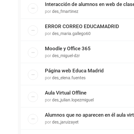
Interacción de alumnos en web de clas
por
des_fmartinez
ERROR CORREO EDUCAMADRID
por
des_maria.gallego60
Moodle y Office 365
por
des_miguel-dzr
Página web Educa Madrid
por
des_elena.fuentes
Aula Virtual Offline
por
des_julian.lopezmiguel
Alumnos que no aparecen en él aula virt
por
des_jaruizayet