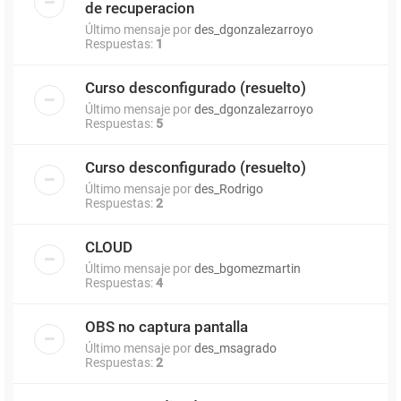
de recuperacion
Último mensaje por
des_dgonzalezarroyo
Respuestas:
1
Curso desconfigurado (resuelto)
Último mensaje por
des_dgonzalezarroyo
Respuestas:
5
Curso desconfigurado (resuelto)
Último mensaje por
des_Rodrigo
Respuestas:
2
CLOUD
Último mensaje por
des_bgomezmartin
Respuestas:
4
OBS no captura pantalla
Último mensaje por
des_msagrado
Respuestas:
2