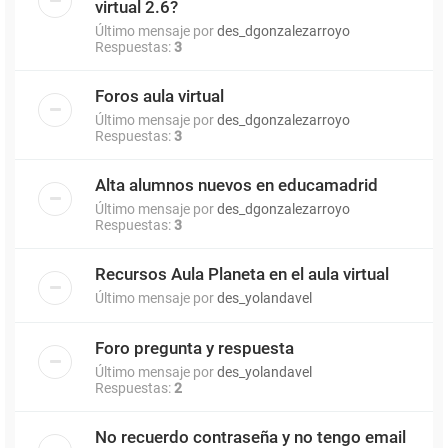
virtual 2.6?
Último mensaje por
des_dgonzalezarroyo
Respuestas:
3
Foros aula virtual
Último mensaje por
des_dgonzalezarroyo
Respuestas:
3
Alta alumnos nuevos en educamadrid
Último mensaje por
des_dgonzalezarroyo
Respuestas:
3
Recursos Aula Planeta en el aula virtual
Último mensaje por
des_yolandavel
Foro pregunta y respuesta
Último mensaje por
des_yolandavel
Respuestas:
2
No recuerdo contraseña y no tengo email