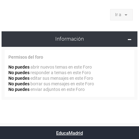
Ir a
Información
Permisos del foro
No puedes
abrir nuevos temas en este Foro
No puedes
responder a temas en este Foro
No puedes
editar sus mensajes en este Foro
No puedes
borrar sus mensajes en este Foro
No puedes
enviar adjuntos en este Foro
Powered by
phpBB
™
Índice general
Todos los horarios
Privacidad
Borrar cookies
Condiciones
Contáctanos
EducaMadrid
Traducción al español por
phpBB España
-