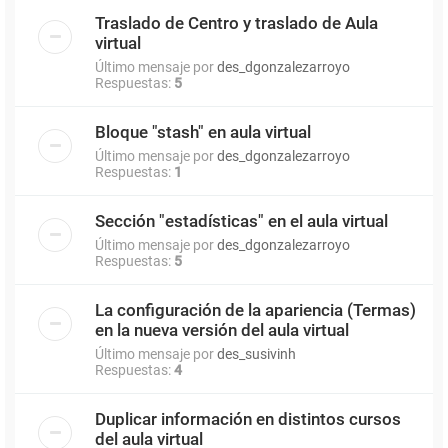
Traslado de Centro y traslado de Aula
virtual
Último mensaje por
des_dgonzalezarroyo
Respuestas:
5
Bloque "stash" en aula virtual
Último mensaje por
des_dgonzalezarroyo
Respuestas:
1
Sección "estadísticas" en el aula virtual
Último mensaje por
des_dgonzalezarroyo
Respuestas:
5
La configuración de la apariencia (Termas)
en la nueva versión del aula virtual
Último mensaje por
des_susivinh
Respuestas:
4
Duplicar información en distintos cursos
del aula virtual