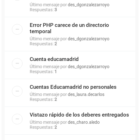
Último mensaje por
des_dgonzalezarroyo
Respuestas:
3
Error PHP carece de un directorio
temporal
Último mensaje por
des_dgonzalezarroyo
Respuestas:
2
Cuenta educamadrid
Último mensaje por
des_dgonzalezarroyo
Respuestas:
1
Cuentas Educamadrid no personales
Último mensaje por
des_laura.decarlos
Respuestas:
2
Vistazo rápido de los deberes entregados
Último mensaje por
des_charo.aledo
Respuestas:
2