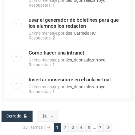
Último mensaje por
des_dgonzalezarroyo
Respuestas:
1
usar el generador de boletines para que
los alumnos los redacten
Último mensaje por
des_CarmelaTIC
Respuestas:
2
Como hacer una intranet
Último mensaje por
des_dgonzalezarroyo
Respuestas:
1
Insertar musescore en el aula virtual
Último mensaje por
des_dgonzalezarroyo
Respuestas:
1
Cerrado
331 temas
1
…
2
3
4
5
7
Página
1
de
7
Siguiente