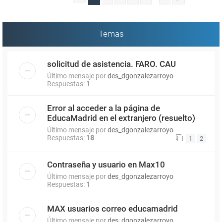
Temas
solicitud de asistencia. FARO. CAU
Último mensaje por
des_dgonzalezarroyo
Respuestas:
1
Error al acceder a la página de
EducaMadrid en el extranjero (resuelto)
Último mensaje por
des_dgonzalezarroyo
Respuestas:
18
1
2
Contraseña y usuario en Max10
Último mensaje por
des_dgonzalezarroyo
Respuestas:
1
MAX usuarios correo educamadrid
Último mensaje por
des_dgonzalezarroyo