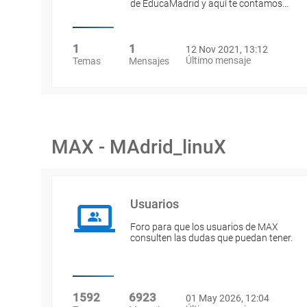
de EducaMadrid y aquí te contamos…
1
1
12 Nov 2021, 13:12
Último mensaje
Temas
Mensajes
MAX - MAdrid_linuX
Usuarios
Foro para que los usuarios de MAX
consulten las dudas que puedan tener.
1592
6923
01 May 2026, 12:04