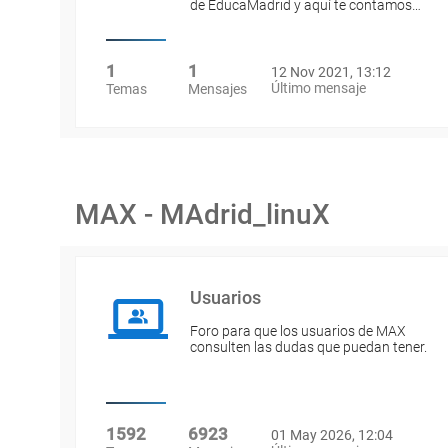
de EducaMadrid y aquí te contamos…
1
1
12 Nov 2021, 13:12
Último mensaje
Temas
Mensajes
MAX - MAdrid_linuX
Usuarios
Foro para que los usuarios de MAX
consulten las dudas que puedan tener.
1592
6923
01 May 2026, 12:04