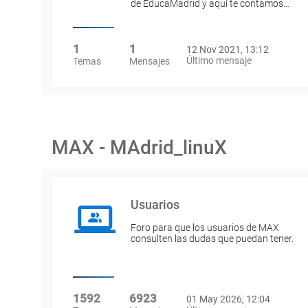
de EducaMadrid y aquí te contamos…
1
1
12 Nov 2021, 13:12
Último mensaje
Temas
Mensajes
MAX - MAdrid_linuX
Usuarios
Foro para que los usuarios de MAX
consulten las dudas que puedan tener.
1592
6923
01 May 2026, 12:04