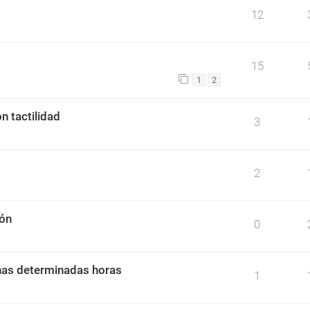
12
15
1
2
n tactilidad
3
2
ión
0
nas determinadas horas
1