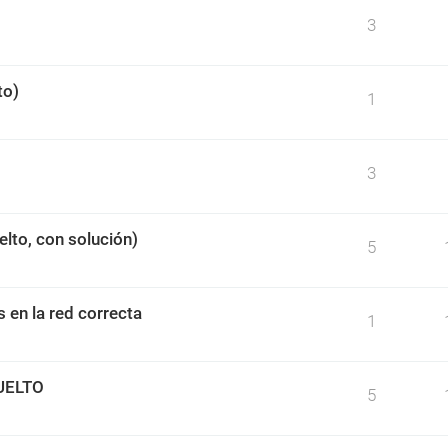
3
to)
1
3
lto, con solución)
5
s en la red correcta
1
SUELTO
5