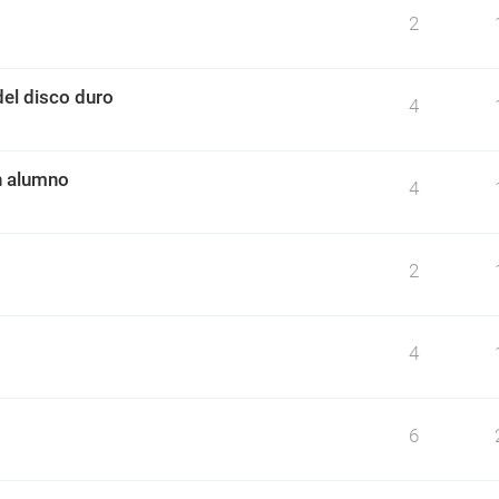
2
el disco duro
4
n alumno
4
2
4
6