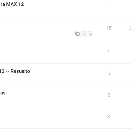
para MAX 12
1
15
1
2
1
2 -- Resuelto
5
vas.
2
3