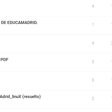
4
 DE EDUCAMADRID.
1
4
 PDF
3
3
rid_linuX (resuelto)
2