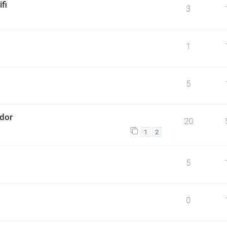
fi
3
1
5
ador
20
1
2
5
0