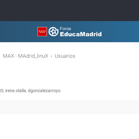
MAX - MAdrid_linuX
Usuarios
45
,
irene.olalla
,
dgonzalezarroyo
queda avanzada