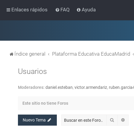
Enlaces rápidos
FAQ
Ayuda
Índice general
Plataforma Educativa EducaMadrid
Usuarios
Moderadores:
daniel.esteban
,
victor.armendariz
,
ruben.garcia
Este sitio no tiene Foros
Buscar
Bús
Nuevo Tema