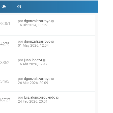
por
dgonzalezarroyo
78061
16 Dic 2024, 11:05
por
dgonzalezarroyo
4275
01 May 2026, 12:04
por
juan.lopez4
3352
16 Abr 2026, 07:47
por
dgonzalezarroyo
3493
26 Mar 2026, 20:09
por
luis.alonsoizquierdo
18727
24 Feb 2026, 20:01