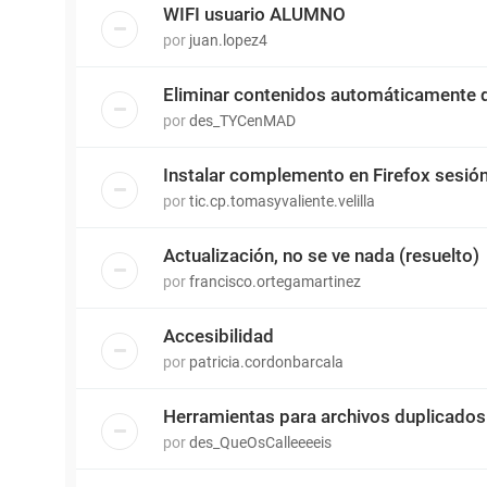
WIFI usuario ALUMNO
por
juan.lopez4
Eliminar contenidos automáticamente d
por
des_TYCenMAD
Instalar complemento en Firefox sesió
por
tic.cp.tomasyvaliente.velilla
Actualización, no se ve nada (resuelto)
por
francisco.ortegamartinez
Accesibilidad
por
patricia.cordonbarcala
Herramientas para archivos duplicados
por
des_QueOsCalleeeeis