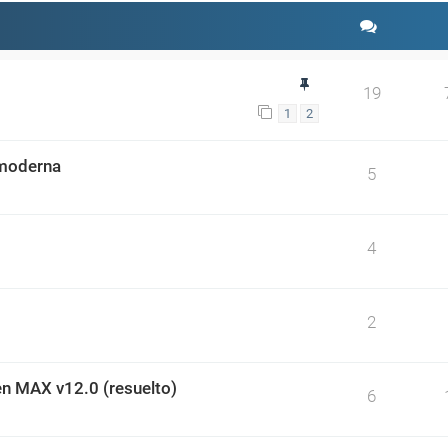
19
1
2
 moderna
5
4
2
en MAX v12.0 (resuelto)
6