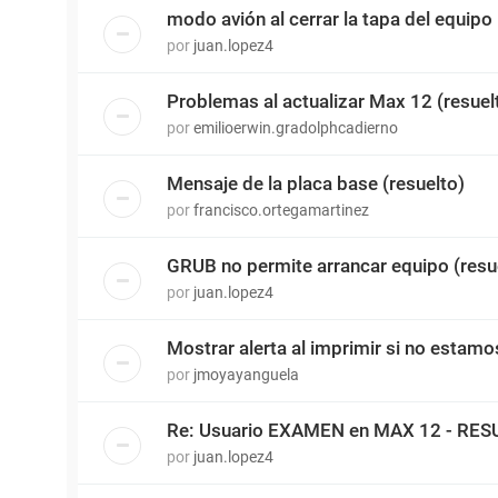
modo avión al cerrar la tapa del equipo
por
juan.lopez4
Problemas al actualizar Max 12 (resuel
por
emilioerwin.gradolphcadierno
Mensaje de la placa base (resuelto)
por
francisco.ortegamartinez
GRUB no permite arrancar equipo (resue
por
juan.lopez4
Mostrar alerta al imprimir si no estamo
por
jmoyayanguela
Re: Usuario EXAMEN en MAX 12 - RE
por
juan.lopez4