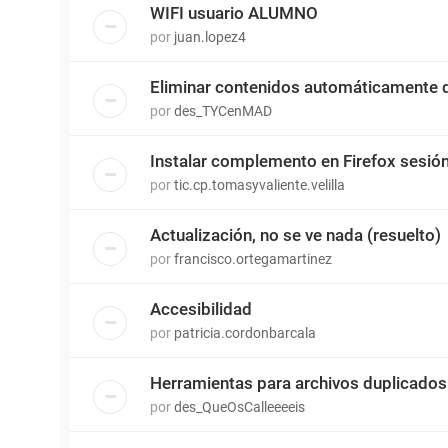
WIFI usuario ALUMNO
por
juan.lopez4
Eliminar contenidos automáticamente d
por
des_TYCenMAD
Instalar complemento en Firefox sesió
por
tic.cp.tomasyvaliente.velilla
Actualización, no se ve nada (resuelto)
por
francisco.ortegamartinez
Accesibilidad
por
patricia.cordonbarcala
Herramientas para archivos duplicados
por
des_QueOsCalleeeeis