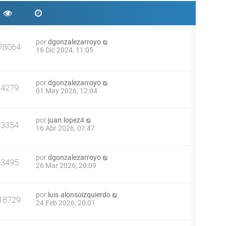
por
dgonzalezarroyo
78064
16 Dic 2024, 11:05
por
dgonzalezarroyo
4279
01 May 2026, 12:04
por
juan.lopez4
3354
16 Abr 2026, 07:47
por
dgonzalezarroyo
3495
26 Mar 2026, 20:09
por
luis.alonsoizquierdo
18729
24 Feb 2026, 20:01