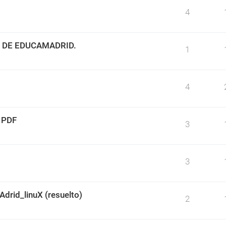
4
 DE EDUCAMADRID.
1
4
 PDF
3
3
rid_linuX (resuelto)
2