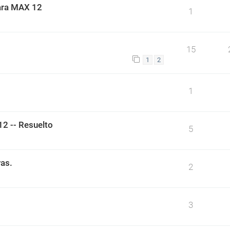
para MAX 12
1
15
1
2
1
2 -- Resuelto
5
vas.
2
3