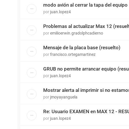
modo avión al cerrar la tapa del equipo
por
juan.lopez4
Problemas al actualizar Max 12 (resuel
por
emilioerwin.gradolphcadierno
Mensaje de la placa base (resuelto)
por
francisco.ortegamartinez
GRUB no permite arrancar equipo (resue
por
juan.lopez4
Mostrar alerta al imprimir si no estamo
por
jmoyayanguela
Re: Usuario EXAMEN en MAX 12 - RE
por
juan.lopez4