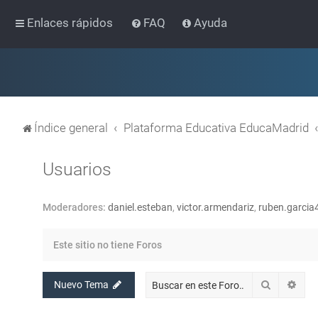
Enlaces rápidos
FAQ
Ayuda
Índice general
Plataforma Educativa EducaMadrid
Usuarios
Moderadores:
daniel.esteban
,
victor.armendariz
,
ruben.garcia
Este sitio no tiene Foros
Buscar
Bús
Nuevo Tema