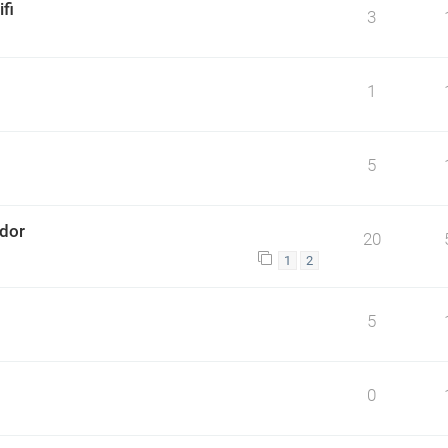
fi
3
1
5
ador
20
1
2
5
0