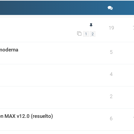
19
1
2
 moderna
5
4
2
en MAX v12.0 (resuelto)
6