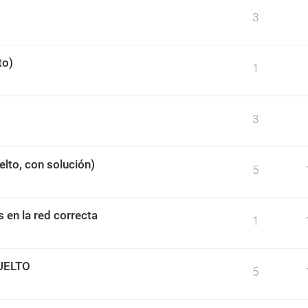
3
to)
1
3
lto, con solución)
5
s en la red correcta
1
SUELTO
5