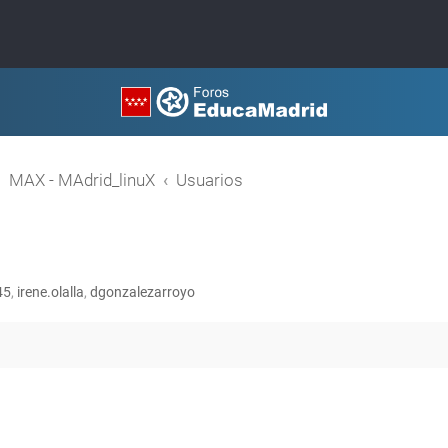
MAX - MAdrid_linuX
Usuarios
45
,
irene.olalla
,
dgonzalezarroyo
queda avanzada