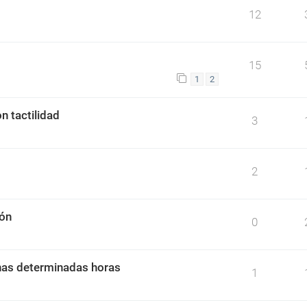
12
15
1
2
n tactilidad
3
2
ión
0
nas determinadas horas
1