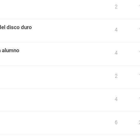
2
el disco duro
4
n alumno
4
2
4
6