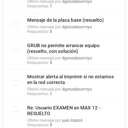
Último mensaje por
dgonzalezarroyo
Respuestas:
1
Mensaje de la placa base (resuelto)
Último mensaje por
dgonzalezarroyo
Respuestas:
3
GRUB no permite arrancar equipo
(resuelto, con solución)
Último mensaje por
dgonzalezarroyo
Respuestas:
5
Mostrar alerta al imprimir si no estamos
en la red correcta
Último mensaje por
dgonzalezarroyo
Respuestas:
1
Re: Usuario EXAMEN en MAX 12 -
RESUELTO
Último mensaje por
juan.lopez4
Respuestas:
5