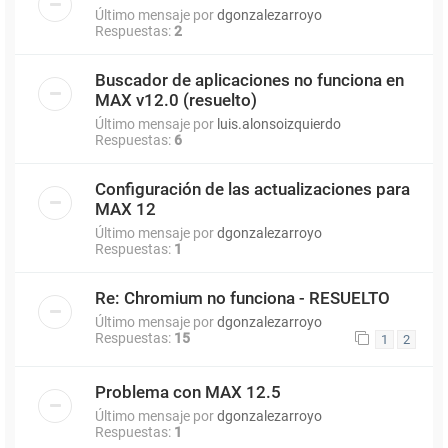
Último mensaje por
dgonzalezarroyo
Respuestas:
2
Buscador de aplicaciones no funciona en
MAX v12.0 (resuelto)
Último mensaje por
luis.alonsoizquierdo
Respuestas:
6
Configuración de las actualizaciones para
MAX 12
Último mensaje por
dgonzalezarroyo
Respuestas:
1
Re: Chromium no funciona - RESUELTO
Último mensaje por
dgonzalezarroyo
Respuestas:
15
1
2
Problema con MAX 12.5
Último mensaje por
dgonzalezarroyo
Respuestas:
1