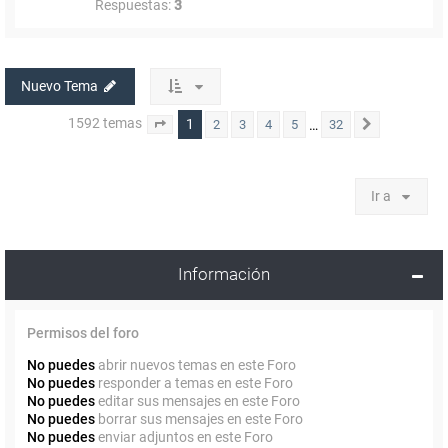
Respuestas:
3
Nuevo Tema
1592 temas
1
…
2
3
4
5
32
Página
1
de
32
Siguiente
Ir a
Información
Permisos del foro
No puedes
abrir nuevos temas en este Foro
No puedes
responder a temas en este Foro
No puedes
editar sus mensajes en este Foro
No puedes
borrar sus mensajes en este Foro
No puedes
enviar adjuntos en este Foro