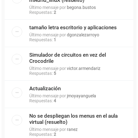
mAdrid_linuX (resuelto)
Último mensaje por
begona.bustos
Respuestas:
2
tamaño letra escritorio y aplicaciones
Último mensaje por
dgonzalezarroyo
Respuestas:
1
Simulador de circuitos en vez del
Crocodrile
Último mensaje por
victor.armendariz
Respuestas:
5
Actualización
Último mensaje por
jmoyayanguela
Respuestas:
4
No se despliegan los menus en el aula
virtual (resuelto)
Último mensaje por
ranez
Respuestas:
2