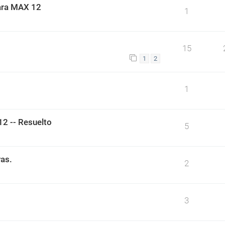
para MAX 12
1
15
1
2
1
2 -- Resuelto
5
vas.
2
3