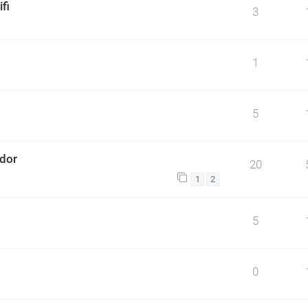
fi
3
1
5
ador
20
1
2
5
0