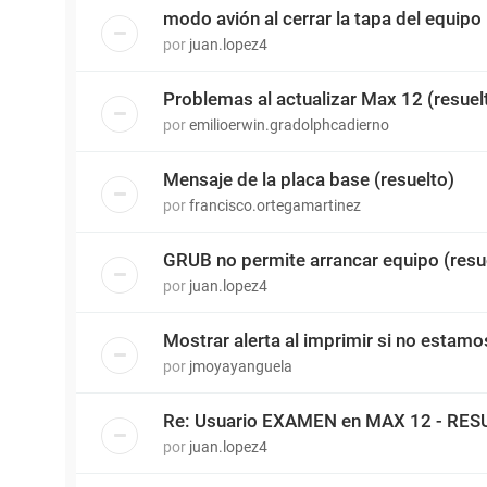
modo avión al cerrar la tapa del equipo
por
juan.lopez4
Problemas al actualizar Max 12 (resuel
por
emilioerwin.gradolphcadierno
Mensaje de la placa base (resuelto)
por
francisco.ortegamartinez
GRUB no permite arrancar equipo (resue
por
juan.lopez4
Mostrar alerta al imprimir si no estamo
por
jmoyayanguela
Re: Usuario EXAMEN en MAX 12 - RE
por
juan.lopez4