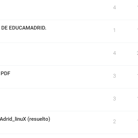
4
 DE EDUCAMADRID.
1
4
 PDF
3
3
rid_linuX (resuelto)
2