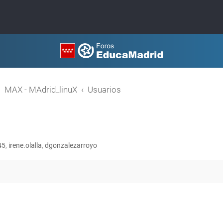
MAX - MAdrid_linuX
Usuarios
45
,
irene.olalla
,
dgonzalezarroyo
queda avanzada