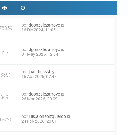
por
dgonzalezarroyo
78059
16 Dic 2024, 11:05
por
dgonzalezarroyo
4275
01 May 2026, 12:04
por
juan.lopez4
3351
16 Abr 2026, 07:47
por
dgonzalezarroyo
3491
26 Mar 2026, 20:09
por
luis.alonsoizquierdo
18726
24 Feb 2026, 20:01