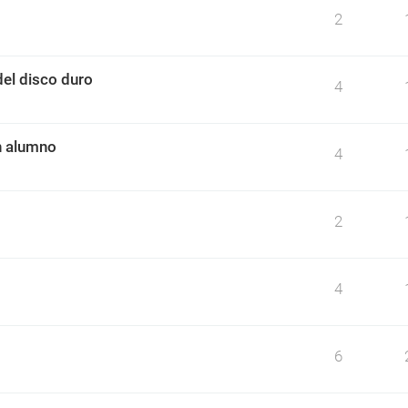
2
el disco duro
4
n alumno
4
2
4
6