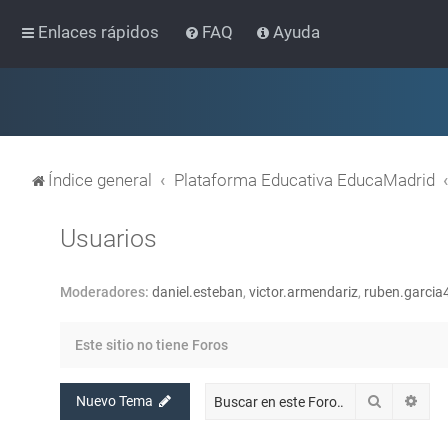
Enlaces rápidos
FAQ
Ayuda
Índice general
Plataforma Educativa EducaMadrid
Usuarios
Moderadores:
daniel.esteban
,
victor.armendariz
,
ruben.garcia
Este sitio no tiene Foros
Buscar
Bús
Nuevo Tema