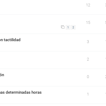
12
15
1
2
n tactilidad
3
2
ión
0
nas determinadas horas
1