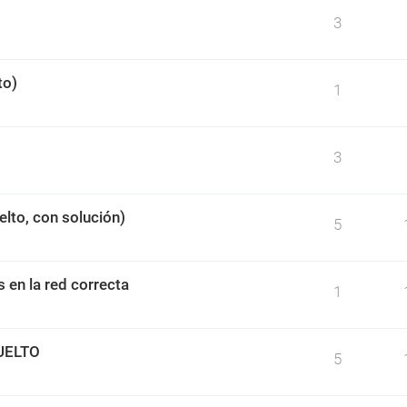
3
to)
1
3
lto, con solución)
5
s en la red correcta
1
SUELTO
5