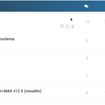
19
1
2
 moderna
5
4
2
en MAX v12.0 (resuelto)
6