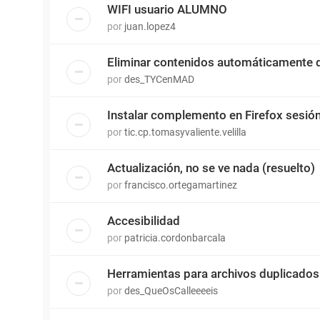
WIFI usuario ALUMNO
por
juan.lopez4
Eliminar contenidos automáticamente d
por
des_TYCenMAD
Instalar complemento en Firefox sesió
por
tic.cp.tomasyvaliente.velilla
Actualización, no se ve nada (resuelto)
por
francisco.ortegamartinez
Accesibilidad
por
patricia.cordonbarcala
Herramientas para archivos duplicados
por
des_QueOsCalleeeeis