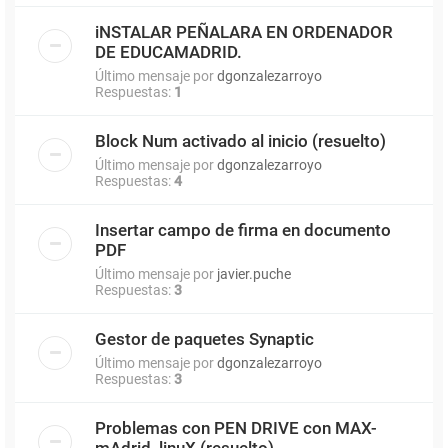
iNSTALAR PEÑALARA EN ORDENADOR
DE EDUCAMADRID.
Último mensaje por
dgonzalezarroyo
Respuestas:
1
Block Num activado al inicio (resuelto)
Último mensaje por
dgonzalezarroyo
Respuestas:
4
Insertar campo de firma en documento
PDF
Último mensaje por
javier.puche
Respuestas:
3
Gestor de paquetes Synaptic
Último mensaje por
dgonzalezarroyo
Respuestas:
3
Problemas con PEN DRIVE con MAX-