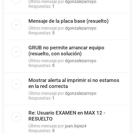
Último mensaje por
dgonzalezarroyo
Respuestas:
1
Mensaje de la placa base (resuelto)
Último mensaje por
dgonzalezarroyo
Respuestas:
3
GRUB no permite arrancar equipo
(resuelto, con solución)
Último mensaje por
dgonzalezarroyo
Respuestas:
5
Mostrar alerta al imprimir si no estamos
en la red correcta
Último mensaje por
dgonzalezarroyo
Respuestas:
1
Re: Usuario EXAMEN en MAX 12 -
RESUELTO
Último mensaje por
juan.lopez4
Respuestas:
5