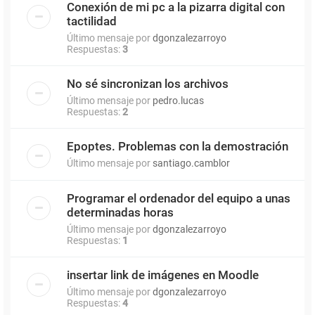
Conexión de mi pc a la pizarra digital con
tactilidad
Último mensaje por
dgonzalezarroyo
Respuestas:
3
No sé sincronizan los archivos
Último mensaje por
pedro.lucas
Respuestas:
2
Epoptes. Problemas con la demostración
Último mensaje por
santiago.camblor
Programar el ordenador del equipo a unas
determinadas horas
Último mensaje por
dgonzalezarroyo
Respuestas:
1
insertar link de imágenes en Moodle
Último mensaje por
dgonzalezarroyo
Respuestas:
4