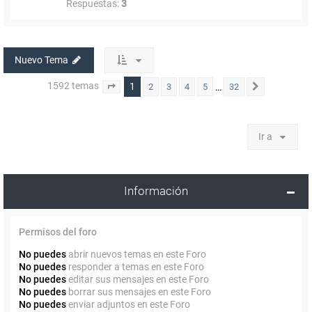
Respuestas:
3
Nuevo Tema
1592 temas
1
…
2
3
4
5
32
Página
1
de
32
Siguiente
Ir a
Información
Permisos del foro
No puedes
abrir nuevos temas en este Foro
No puedes
responder a temas en este Foro
No puedes
editar sus mensajes en este Foro
No puedes
borrar sus mensajes en este Foro
No puedes
enviar adjuntos en este Foro