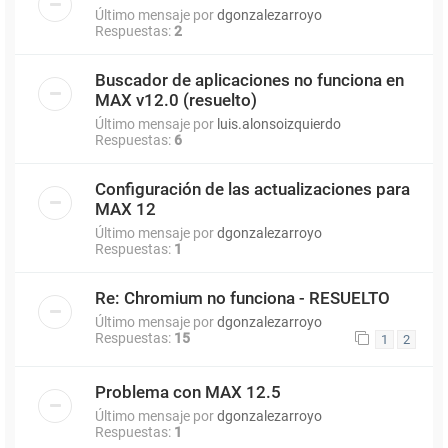
Último mensaje por
dgonzalezarroyo
Respuestas:
2
Buscador de aplicaciones no funciona en
MAX v12.0 (resuelto)
Último mensaje por
luis.alonsoizquierdo
Respuestas:
6
Configuración de las actualizaciones para
MAX 12
Último mensaje por
dgonzalezarroyo
Respuestas:
1
Re: Chromium no funciona - RESUELTO
Último mensaje por
dgonzalezarroyo
Respuestas:
15
1
2
Problema con MAX 12.5
Último mensaje por
dgonzalezarroyo
Respuestas:
1