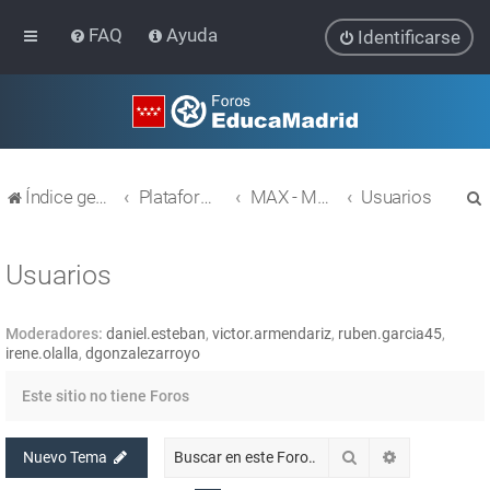
FAQ
Ayuda
Identificarse
Índice general
Plataforma Educativa EducaMadrid
MAX - MAdrid_linuX
Usuarios
Usuarios
Moderadores:
daniel.esteban
,
victor.armendariz
,
ruben.garcia45
,
r
irene.olalla
,
dgonzalezarroyo
Este sitio no tiene Foros
Buscar
Búsqueda av
Nuevo Tema