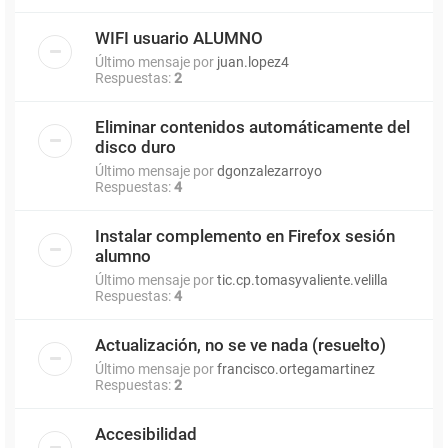
WIFI usuario ALUMNO
Último mensaje por
juan.lopez4
Respuestas:
2
Eliminar contenidos automáticamente del
disco duro
Último mensaje por
dgonzalezarroyo
Respuestas:
4
Instalar complemento en Firefox sesión
alumno
Último mensaje por
tic.cp.tomasyvaliente.velilla
Respuestas:
4
Actualización, no se ve nada (resuelto)
Último mensaje por
francisco.ortegamartinez
Respuestas:
2
Accesibilidad