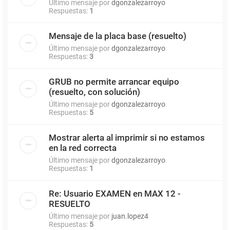
Último mensaje por
dgonzalezarroyo
Respuestas:
1
Mensaje de la placa base (resuelto)
Último mensaje por
dgonzalezarroyo
Respuestas:
3
GRUB no permite arrancar equipo
(resuelto, con solución)
Último mensaje por
dgonzalezarroyo
Respuestas:
5
Mostrar alerta al imprimir si no estamos
en la red correcta
Último mensaje por
dgonzalezarroyo
Respuestas:
1
Re: Usuario EXAMEN en MAX 12 -
RESUELTO
Último mensaje por
juan.lopez4
Respuestas:
5