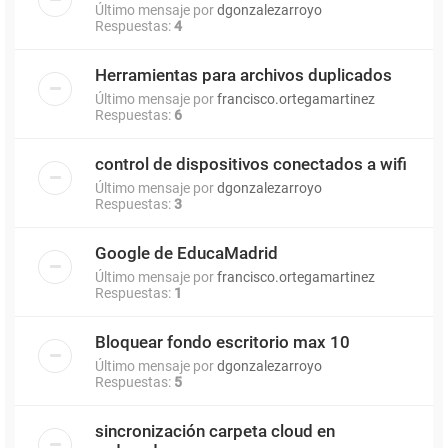
Último mensaje por
dgonzalezarroyo
Respuestas:
4
Herramientas para archivos duplicados
Último mensaje por
francisco.ortegamartinez
Respuestas:
6
control de dispositivos conectados a wifi
Último mensaje por
dgonzalezarroyo
Respuestas:
3
Google de EducaMadrid
Último mensaje por
francisco.ortegamartinez
Respuestas:
1
Bloquear fondo escritorio max 10
Último mensaje por
dgonzalezarroyo
Respuestas:
5
sincronización carpeta cloud en