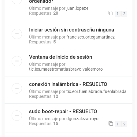
ordenador
Último mensaje por
juan.lopez4
Respuestas:
20
1
2
Iniciar sesión sin contraseña ninguna
Último mensaje por
francisco.ortegamartinez
Respuestas:
5
Ventana de inicio de sesión
Último mensaje por
tic.ies.maestromatiasbravo.valdemoro
conexión inalámbrica - RESUELTO
Último mensaje por
tic.eoi.fuenlabrada.fuenlabrada
Respuestas:
12
sudo boot-repair - RESUELTO
Último mensaje por
dgonzalezarroyo
Respuestas:
15
1
2