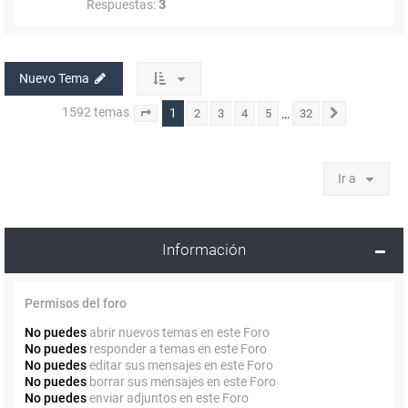
Respuestas:
3
Nuevo Tema
1592 temas
1
…
2
3
4
5
32
Página
1
de
32
Siguiente
Ir a
Información
Permisos del foro
No puedes
abrir nuevos temas en este Foro
No puedes
responder a temas en este Foro
No puedes
editar sus mensajes en este Foro
No puedes
borrar sus mensajes en este Foro
No puedes
enviar adjuntos en este Foro