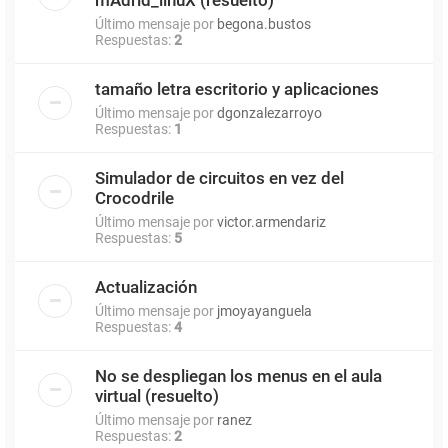
mAdrid_linuX (resuelto)
Último mensaje por
begona.bustos
Respuestas:
2
tamaño letra escritorio y aplicaciones
Último mensaje por
dgonzalezarroyo
Respuestas:
1
Simulador de circuitos en vez del
Crocodrile
Último mensaje por
victor.armendariz
Respuestas:
5
Actualización
Último mensaje por
jmoyayanguela
Respuestas:
4
No se despliegan los menus en el aula
virtual (resuelto)
Último mensaje por
ranez
Respuestas:
2