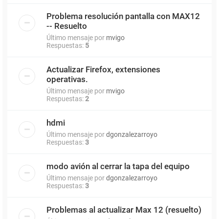
Problema resolución pantalla con MAX12
-- Resuelto
Último mensaje por
mvigo
Respuestas:
5
Actualizar Firefox, extensiones
operativas.
Último mensaje por
mvigo
Respuestas:
2
hdmi
Último mensaje por
dgonzalezarroyo
Respuestas:
3
modo avión al cerrar la tapa del equipo
Último mensaje por
dgonzalezarroyo
Respuestas:
3
Problemas al actualizar Max 12 (resuelto)