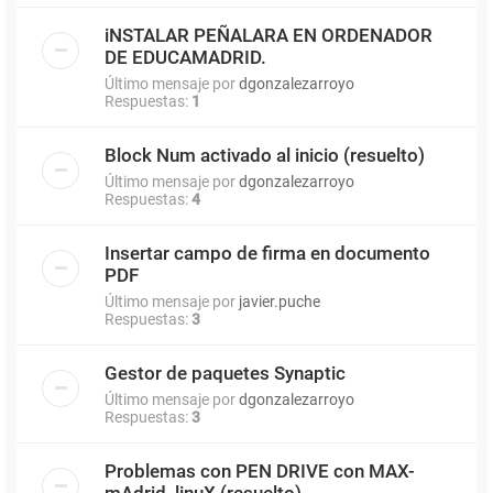
iNSTALAR PEÑALARA EN ORDENADOR
DE EDUCAMADRID.
Último mensaje por
dgonzalezarroyo
Respuestas:
1
Block Num activado al inicio (resuelto)
Último mensaje por
dgonzalezarroyo
Respuestas:
4
Insertar campo de firma en documento
PDF
Último mensaje por
javier.puche
Respuestas:
3
Gestor de paquetes Synaptic
Último mensaje por
dgonzalezarroyo
Respuestas:
3
Problemas con PEN DRIVE con MAX-