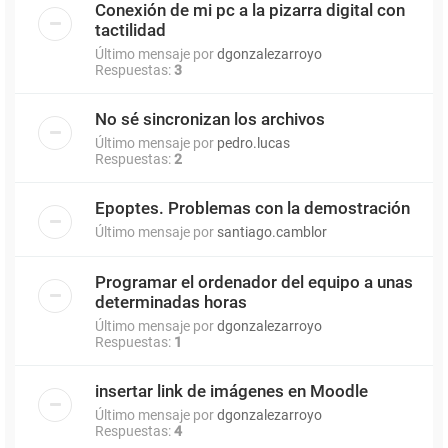
Conexión de mi pc a la pizarra digital con
tactilidad
Último mensaje por
dgonzalezarroyo
Respuestas:
3
No sé sincronizan los archivos
Último mensaje por
pedro.lucas
Respuestas:
2
Epoptes. Problemas con la demostración
Último mensaje por
santiago.camblor
Programar el ordenador del equipo a unas
determinadas horas
Último mensaje por
dgonzalezarroyo
Respuestas:
1
insertar link de imágenes en Moodle
Último mensaje por
dgonzalezarroyo
Respuestas:
4