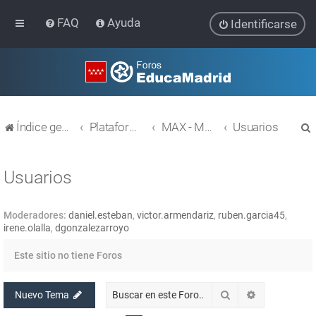
FAQ
Ayuda
Identificarse
Índice general
Plataforma Educativa EducaMadrid
MAX - MAdrid_linuX
Usuarios
Usuarios
Moderadores:
daniel.esteban
,
victor.armendariz
,
ruben.garcia45
,
r
irene.olalla
,
dgonzalezarroyo
Este sitio no tiene Foros
Buscar
Búsqueda av
Nuevo Tema