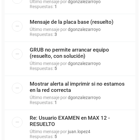
Último mensaje por
dgonzalezarroyo
Respuestas:
1
Mensaje de la placa base (resuelto)
Último mensaje por
dgonzalezarroyo
Respuestas:
3
GRUB no permite arrancar equipo
(resuelto, con solución)
Último mensaje por
dgonzalezarroyo
Respuestas:
5
Mostrar alerta al imprimir si no estamos
en la red correcta
Último mensaje por
dgonzalezarroyo
Respuestas:
1
Re: Usuario EXAMEN en MAX 12 -
RESUELTO
Último mensaje por
juan.lopez4
Respuestas:
5