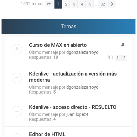
1592 temas
1
…
2
3
4
5
32
Página
1
de
32
Siguiente
Temas
Curso de MAX en abierto
Último mensaje por
dgonzalezarroyo
Respuestas:
19
1
2
Kdenlive - actualización a versión más
moderna
Último mensaje por
dgonzalezarroyo
Respuestas:
5
Kdenlive - acceso directo - RESUELTO
Último mensaje por
juan.lopez4
Respuestas:
4
Editor de HTML