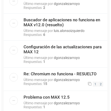
Último mensaje por
dgonzalezarroyo
Respuestas:
2
Buscador de aplicaciones no funciona en
MAX v12.0 (resuelto)
Último mensaje por
luis.alonsoizquierdo
Respuestas:
6
Configuración de las actualizaciones para
MAX 12
Último mensaje por
dgonzalezarroyo
Respuestas:
1
Re: Chromium no funciona - RESUELTO
Último mensaje por
dgonzalezarroyo
Respuestas:
15
1
2
Problema con MAX 12.5
Último mensaje por
dgonzalezarroyo
Respuestas:
1