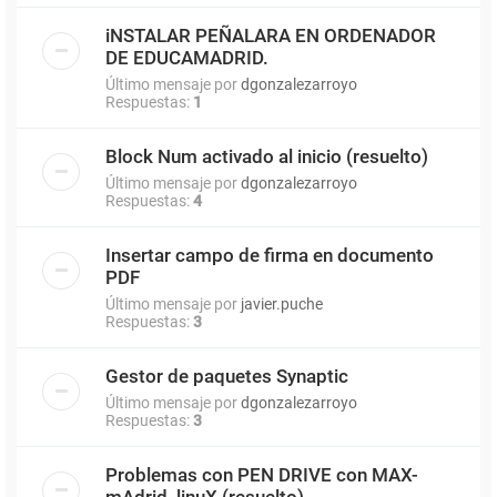
iNSTALAR PEÑALARA EN ORDENADOR
DE EDUCAMADRID.
Último mensaje por
dgonzalezarroyo
Respuestas:
1
Block Num activado al inicio (resuelto)
Último mensaje por
dgonzalezarroyo
Respuestas:
4
Insertar campo de firma en documento
PDF
Último mensaje por
javier.puche
Respuestas:
3
Gestor de paquetes Synaptic
Último mensaje por
dgonzalezarroyo
Respuestas:
3
Problemas con PEN DRIVE con MAX-