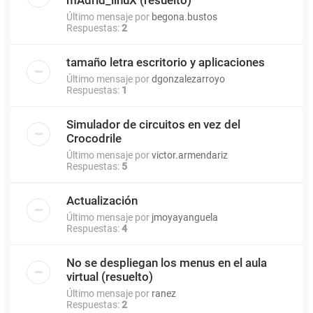
mAdrid_linuX (resuelto)
Último mensaje por
begona.bustos
Respuestas:
2
tamaño letra escritorio y aplicaciones
Último mensaje por
dgonzalezarroyo
Respuestas:
1
Simulador de circuitos en vez del
Crocodrile
Último mensaje por
victor.armendariz
Respuestas:
5
Actualización
Último mensaje por
jmoyayanguela
Respuestas:
4
No se despliegan los menus en el aula
virtual (resuelto)
Último mensaje por
ranez
Respuestas:
2