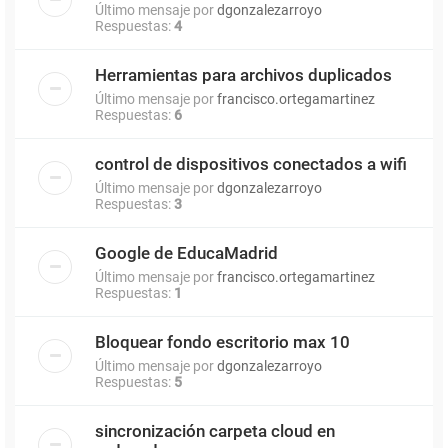
Último mensaje por
dgonzalezarroyo
Respuestas:
4
Herramientas para archivos duplicados
Último mensaje por
francisco.ortegamartinez
Respuestas:
6
control de dispositivos conectados a wifi
Último mensaje por
dgonzalezarroyo
Respuestas:
3
Google de EducaMadrid
Último mensaje por
francisco.ortegamartinez
Respuestas:
1
Bloquear fondo escritorio max 10
Último mensaje por
dgonzalezarroyo
Respuestas:
5
sincronización carpeta cloud en