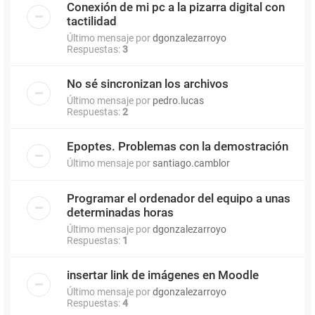
Conexión de mi pc a la pizarra digital con
tactilidad
Último mensaje por
dgonzalezarroyo
Respuestas:
3
No sé sincronizan los archivos
Último mensaje por
pedro.lucas
Respuestas:
2
Epoptes. Problemas con la demostración
Último mensaje por
santiago.camblor
Programar el ordenador del equipo a unas
determinadas horas
Último mensaje por
dgonzalezarroyo
Respuestas:
1
insertar link de imágenes en Moodle
Último mensaje por
dgonzalezarroyo
Respuestas:
4