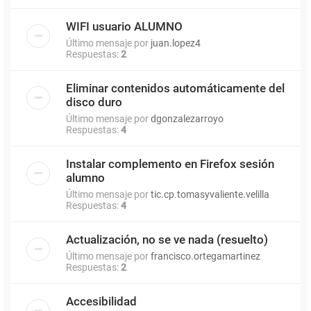
WIFI usuario ALUMNO
Último mensaje por
juan.lopez4
Respuestas:
2
Eliminar contenidos automáticamente del
disco duro
Último mensaje por
dgonzalezarroyo
Respuestas:
4
Instalar complemento en Firefox sesión
alumno
Último mensaje por
tic.cp.tomasyvaliente.velilla
Respuestas:
4
Actualización, no se ve nada (resuelto)
Último mensaje por
francisco.ortegamartinez
Respuestas:
2
Accesibilidad