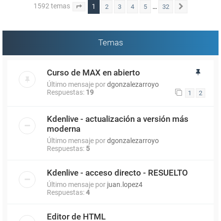
1592 temas
1
…
2
3
4
5
32
Página
1
de
32
Siguiente
Temas
Curso de MAX en abierto
Último mensaje por
dgonzalezarroyo
Respuestas:
19
1
2
Kdenlive - actualización a versión más
moderna
Último mensaje por
dgonzalezarroyo
Respuestas:
5
Kdenlive - acceso directo - RESUELTO
Último mensaje por
juan.lopez4
Respuestas:
4
Editor de HTML