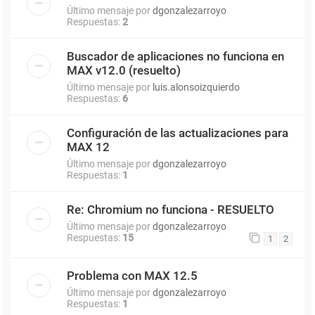
Último mensaje por
dgonzalezarroyo
Respuestas:
2
Buscador de aplicaciones no funciona en
MAX v12.0 (resuelto)
Último mensaje por
luis.alonsoizquierdo
Respuestas:
6
Configuración de las actualizaciones para
MAX 12
Último mensaje por
dgonzalezarroyo
Respuestas:
1
Re: Chromium no funciona - RESUELTO
Último mensaje por
dgonzalezarroyo
Respuestas:
15
1
2
Problema con MAX 12.5
Último mensaje por
dgonzalezarroyo
Respuestas:
1