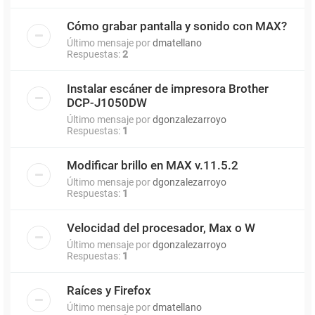
Cómo grabar pantalla y sonido con MAX?
Último mensaje por
dmatellano
Respuestas:
2
Instalar escáner de impresora Brother
DCP-J1050DW
Último mensaje por
dgonzalezarroyo
Respuestas:
1
Modificar brillo en MAX v.11.5.2
Último mensaje por
dgonzalezarroyo
Respuestas:
1
Velocidad del procesador, Max o W
Último mensaje por
dgonzalezarroyo
Respuestas:
1
Raíces y Firefox
Último mensaje por
dmatellano