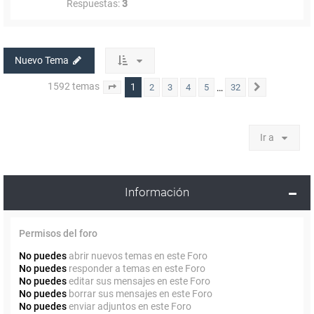
Respuestas:
3
Nuevo Tema
1592 temas
1
…
2
3
4
5
32
Página
1
de
32
Siguiente
Ir a
Información
Permisos del foro
No puedes
abrir nuevos temas en este Foro
No puedes
responder a temas en este Foro
No puedes
editar sus mensajes en este Foro
No puedes
borrar sus mensajes en este Foro
No puedes
enviar adjuntos en este Foro