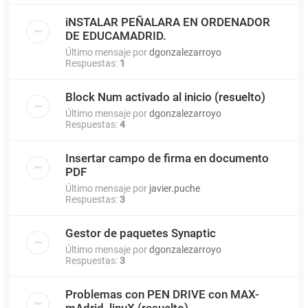
iNSTALAR PEÑALARA EN ORDENADOR
DE EDUCAMADRID.
Último mensaje por
dgonzalezarroyo
Respuestas:
1
Block Num activado al inicio (resuelto)
Último mensaje por
dgonzalezarroyo
Respuestas:
4
Insertar campo de firma en documento
PDF
Último mensaje por
javier.puche
Respuestas:
3
Gestor de paquetes Synaptic
Último mensaje por
dgonzalezarroyo
Respuestas:
3
Problemas con PEN DRIVE con MAX-