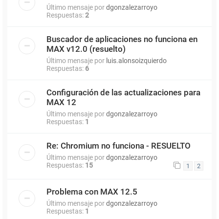
Último mensaje por
dgonzalezarroyo
Respuestas:
2
Buscador de aplicaciones no funciona en
MAX v12.0 (resuelto)
Último mensaje por
luis.alonsoizquierdo
Respuestas:
6
Configuración de las actualizaciones para
MAX 12
Último mensaje por
dgonzalezarroyo
Respuestas:
1
Re: Chromium no funciona - RESUELTO
Último mensaje por
dgonzalezarroyo
Respuestas:
15
1
2
Problema con MAX 12.5
Último mensaje por
dgonzalezarroyo
Respuestas:
1