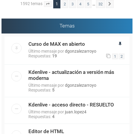
1592 temas
1
…
2
3
4
5
32
Página
1
de
32
Siguiente
Temas
Curso de MAX en abierto
Último mensaje por
dgonzalezarroyo
Respuestas:
19
1
2
Kdenlive - actualización a versión más
moderna
Último mensaje por
dgonzalezarroyo
Respuestas:
5
Kdenlive - acceso directo - RESUELTO
Último mensaje por
juan.lopez4
Respuestas:
4
Editor de HTML