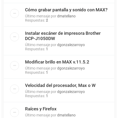
Cómo grabar pantalla y sonido con MAX?
Último mensaje por
dmatellano
Respuestas:
2
Instalar escáner de impresora Brother
DCP-J1050DW
Último mensaje por
dgonzalezarroyo
Respuestas:
1
Modificar brillo en MAX v.11.5.2
Último mensaje por
dgonzalezarroyo
Respuestas:
1
Velocidad del procesador, Max o W
Último mensaje por
dgonzalezarroyo
Respuestas:
1
Raíces y Firefox
Último mensaje por
dmatellano