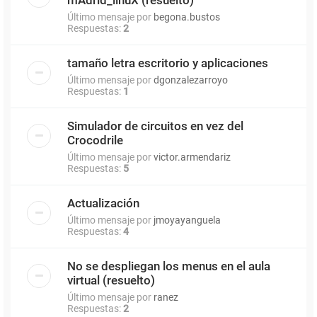
mAdrid_linuX (resuelto)
Último mensaje por
begona.bustos
Respuestas:
2
tamaño letra escritorio y aplicaciones
Último mensaje por
dgonzalezarroyo
Respuestas:
1
Simulador de circuitos en vez del
Crocodrile
Último mensaje por
victor.armendariz
Respuestas:
5
Actualización
Último mensaje por
jmoyayanguela
Respuestas:
4
No se despliegan los menus en el aula
virtual (resuelto)
Último mensaje por
ranez
Respuestas:
2