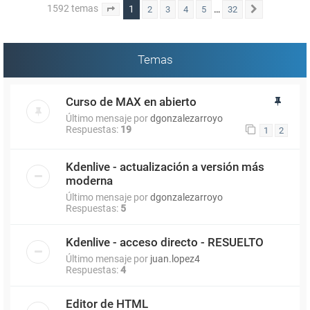
1592 temas
1
…
2
3
4
5
32
Página
1
de
32
Siguiente
Temas
Curso de MAX en abierto
Último mensaje por
dgonzalezarroyo
Respuestas:
19
1
2
Kdenlive - actualización a versión más
moderna
Último mensaje por
dgonzalezarroyo
Respuestas:
5
Kdenlive - acceso directo - RESUELTO
Último mensaje por
juan.lopez4
Respuestas:
4
Editor de HTML