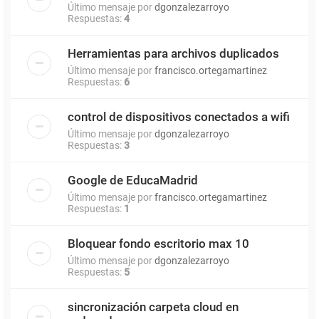
Último mensaje por
dgonzalezarroyo
Respuestas:
4
Herramientas para archivos duplicados
Último mensaje por
francisco.ortegamartinez
Respuestas:
6
control de dispositivos conectados a wifi
Último mensaje por
dgonzalezarroyo
Respuestas:
3
Google de EducaMadrid
Último mensaje por
francisco.ortegamartinez
Respuestas:
1
Bloquear fondo escritorio max 10
Último mensaje por
dgonzalezarroyo
Respuestas:
5
sincronización carpeta cloud en