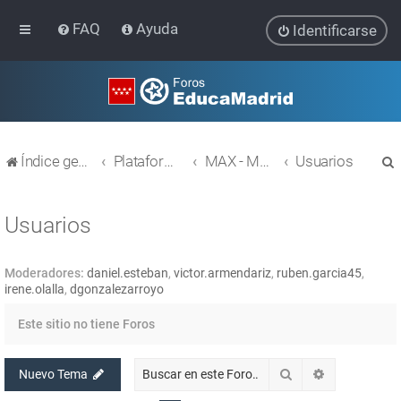
FAQ
Ayuda
Identificarse
Índice general
Plataforma Educativa EducaMadrid
MAX - MAdrid_linuX
Usuarios
Usuarios
Moderadores:
daniel.esteban
,
victor.armendariz
,
ruben.garcia45
,
r
irene.olalla
,
dgonzalezarroyo
Este sitio no tiene Foros
Buscar
Búsqueda av
Nuevo Tema