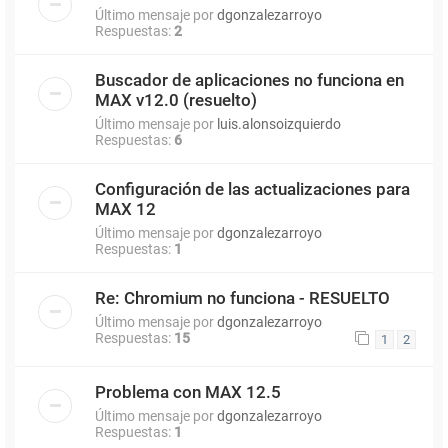
Último mensaje por
dgonzalezarroyo
Respuestas:
2
Buscador de aplicaciones no funciona en
MAX v12.0 (resuelto)
Último mensaje por
luis.alonsoizquierdo
Respuestas:
6
Configuración de las actualizaciones para
MAX 12
Último mensaje por
dgonzalezarroyo
Respuestas:
1
Re: Chromium no funciona - RESUELTO
Último mensaje por
dgonzalezarroyo
Respuestas:
15
1
2
Problema con MAX 12.5
Último mensaje por
dgonzalezarroyo
Respuestas:
1