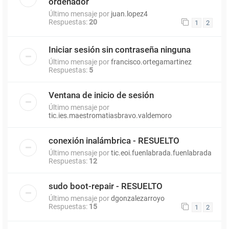
ordenador
Último mensaje por
juan.lopez4
Respuestas:
20
1
2
Iniciar sesión sin contraseña ninguna
Último mensaje por
francisco.ortegamartinez
Respuestas:
5
Ventana de inicio de sesión
Último mensaje por
tic.ies.maestromatiasbravo.valdemoro
conexión inalámbrica - RESUELTO
Último mensaje por
tic.eoi.fuenlabrada.fuenlabrada
Respuestas:
12
sudo boot-repair - RESUELTO
Último mensaje por
dgonzalezarroyo
Respuestas:
15
1
2