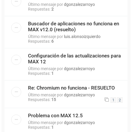
Último mensaje por
dgonzalezarroyo
Respuestas:
2
Buscador de aplicaciones no funciona en
MAX v12.0 (resuelto)
Último mensaje por
luis.alonsoizquierdo
Respuestas:
6
Configuración de las actualizaciones para
MAX 12
Último mensaje por
dgonzalezarroyo
Respuestas:
1
Re: Chromium no funciona - RESUELTO
Último mensaje por
dgonzalezarroyo
Respuestas:
15
1
2
Problema con MAX 12.5
Último mensaje por
dgonzalezarroyo
Respuestas:
1