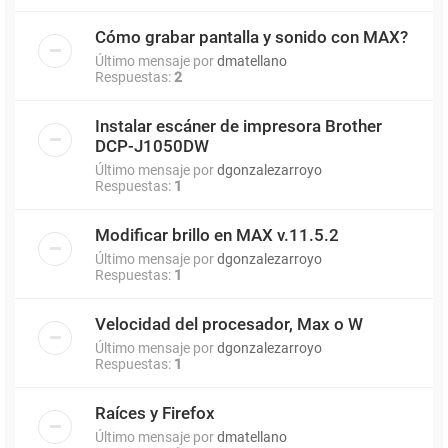
Cómo grabar pantalla y sonido con MAX?
Último mensaje por
dmatellano
Respuestas:
2
Instalar escáner de impresora Brother
DCP-J1050DW
Último mensaje por
dgonzalezarroyo
Respuestas:
1
Modificar brillo en MAX v.11.5.2
Último mensaje por
dgonzalezarroyo
Respuestas:
1
Velocidad del procesador, Max o W
Último mensaje por
dgonzalezarroyo
Respuestas:
1
Raíces y Firefox
Último mensaje por
dmatellano