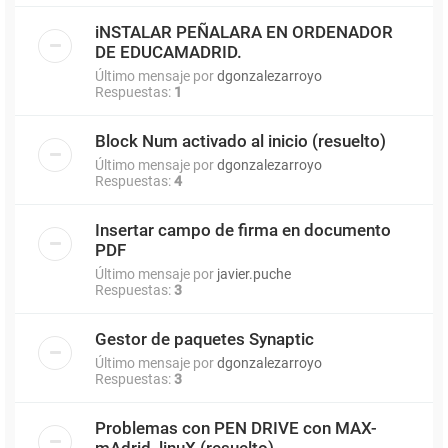
iNSTALAR PEÑALARA EN ORDENADOR
DE EDUCAMADRID.
Último mensaje por
dgonzalezarroyo
Respuestas:
1
Block Num activado al inicio (resuelto)
Último mensaje por
dgonzalezarroyo
Respuestas:
4
Insertar campo de firma en documento
PDF
Último mensaje por
javier.puche
Respuestas:
3
Gestor de paquetes Synaptic
Último mensaje por
dgonzalezarroyo
Respuestas:
3
Problemas con PEN DRIVE con MAX-