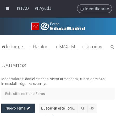
FAQ
Ayuda
Identificarse
Índice general
Plataforma Educativa EducaMadrid
MAX - MAdrid_linuX
Usuarios
Usuarios
Moderadores:
daniel.esteban
,
victor.armendariz
,
ruben.garcia45
,
r
irene.olalla
,
dgonzalezarroyo
Este sitio no tiene Foros
Buscar
Búsqueda av
Nuevo Tema