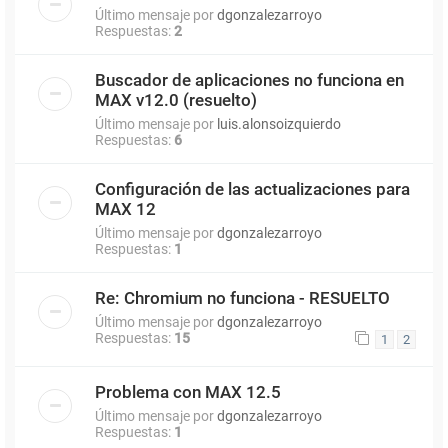
Último mensaje por
dgonzalezarroyo
Respuestas:
2
Buscador de aplicaciones no funciona en
MAX v12.0 (resuelto)
Último mensaje por
luis.alonsoizquierdo
Respuestas:
6
Configuración de las actualizaciones para
MAX 12
Último mensaje por
dgonzalezarroyo
Respuestas:
1
Re: Chromium no funciona - RESUELTO
Último mensaje por
dgonzalezarroyo
Respuestas:
15
1
2
Problema con MAX 12.5
Último mensaje por
dgonzalezarroyo
Respuestas:
1