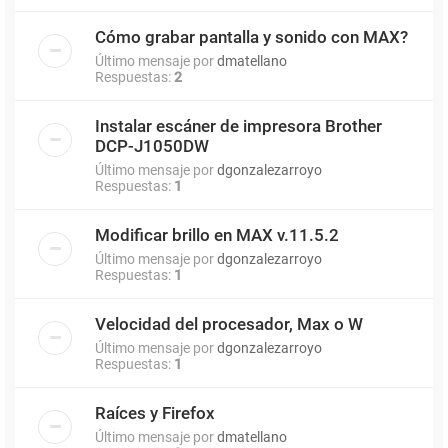
Cómo grabar pantalla y sonido con MAX?
Último mensaje por
dmatellano
Respuestas:
2
Instalar escáner de impresora Brother
DCP-J1050DW
Último mensaje por
dgonzalezarroyo
Respuestas:
1
Modificar brillo en MAX v.11.5.2
Último mensaje por
dgonzalezarroyo
Respuestas:
1
Velocidad del procesador, Max o W
Último mensaje por
dgonzalezarroyo
Respuestas:
1
Raíces y Firefox
Último mensaje por
dmatellano