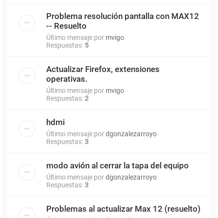
Problema resolución pantalla con MAX12
-- Resuelto
Último mensaje por
mvigo
Respuestas:
5
Actualizar Firefox, extensiones
operativas.
Último mensaje por
mvigo
Respuestas:
2
hdmi
Último mensaje por
dgonzalezarroyo
Respuestas:
3
modo avión al cerrar la tapa del equipo
Último mensaje por
dgonzalezarroyo
Respuestas:
3
Problemas al actualizar Max 12 (resuelto)