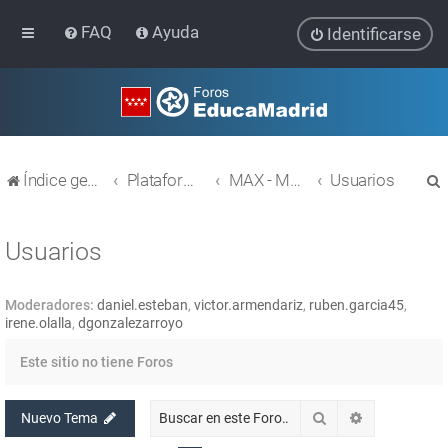
FAQ
Ayuda
Identificarse
Índice general
Plataforma Educativa EducaMadrid
MAX - MAdrid_linuX
Usuarios
Usuarios
Moderadores:
daniel.esteban
,
victor.armendariz
,
ruben.garcia45
,
r
irene.olalla
,
dgonzalezarroyo
Este sitio no tiene Foros
Buscar
Búsqueda av
Nuevo Tema