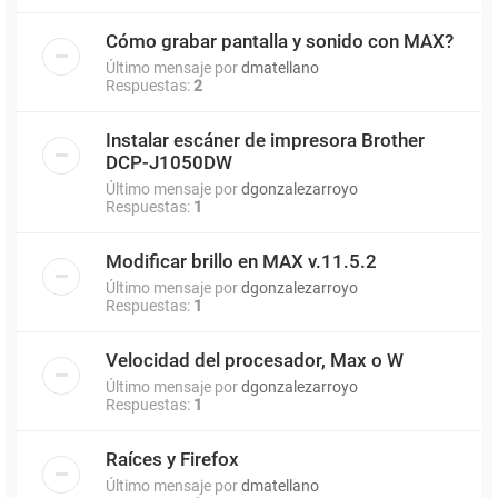
Cómo grabar pantalla y sonido con MAX?
Último mensaje por
dmatellano
Respuestas:
2
Instalar escáner de impresora Brother
DCP-J1050DW
Último mensaje por
dgonzalezarroyo
Respuestas:
1
Modificar brillo en MAX v.11.5.2
Último mensaje por
dgonzalezarroyo
Respuestas:
1
Velocidad del procesador, Max o W
Último mensaje por
dgonzalezarroyo
Respuestas:
1
Raíces y Firefox
Último mensaje por
dmatellano