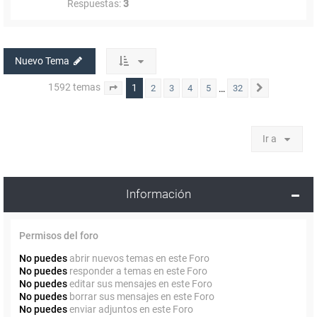
Respuestas:
3
Nuevo Tema
1592 temas
1
…
2
3
4
5
32
Página
1
de
32
Siguiente
Ir a
Información
Permisos del foro
No puedes
abrir nuevos temas en este Foro
No puedes
responder a temas en este Foro
No puedes
editar sus mensajes en este Foro
No puedes
borrar sus mensajes en este Foro
No puedes
enviar adjuntos en este Foro