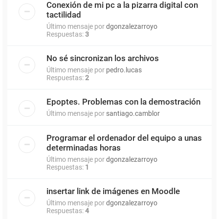
Conexión de mi pc a la pizarra digital con
tactilidad
Último mensaje por
dgonzalezarroyo
Respuestas:
3
No sé sincronizan los archivos
Último mensaje por
pedro.lucas
Respuestas:
2
Epoptes. Problemas con la demostración
Último mensaje por
santiago.camblor
Programar el ordenador del equipo a unas
determinadas horas
Último mensaje por
dgonzalezarroyo
Respuestas:
1
insertar link de imágenes en Moodle
Último mensaje por
dgonzalezarroyo
Respuestas:
4