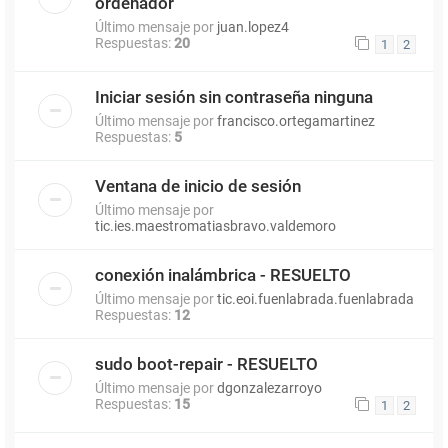
ordenador
Último mensaje por
juan.lopez4
Respuestas:
20
1
2
Iniciar sesión sin contraseña ninguna
Último mensaje por
francisco.ortegamartinez
Respuestas:
5
Ventana de inicio de sesión
Último mensaje por
tic.ies.maestromatiasbravo.valdemoro
conexión inalámbrica - RESUELTO
Último mensaje por
tic.eoi.fuenlabrada.fuenlabrada
Respuestas:
12
sudo boot-repair - RESUELTO
Último mensaje por
dgonzalezarroyo
Respuestas:
15
1
2