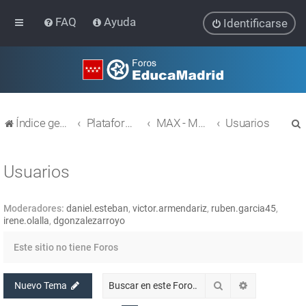
FAQ
Ayuda
Identificarse
Índice general
Plataforma Educativa EducaMadrid
MAX - MAdrid_linuX
Usuarios
Usuarios
Moderadores:
daniel.esteban
,
victor.armendariz
,
ruben.garcia45
,
r
irene.olalla
,
dgonzalezarroyo
Este sitio no tiene Foros
Buscar
Búsqueda av
Nuevo Tema