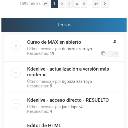
1592 temas
1
…
2
3
4
5
32
Página
1
de
32
Siguiente
Temas
Curso de MAX en abierto
Último mensaje por
dgonzalezarroyo
Respuestas:
19
1
2
Kdenlive - actualización a versión más
moderna
Último mensaje por
dgonzalezarroyo
Respuestas:
5
Kdenlive - acceso directo - RESUELTO
Último mensaje por
juan.lopez4
Respuestas:
4
Editor de HTML