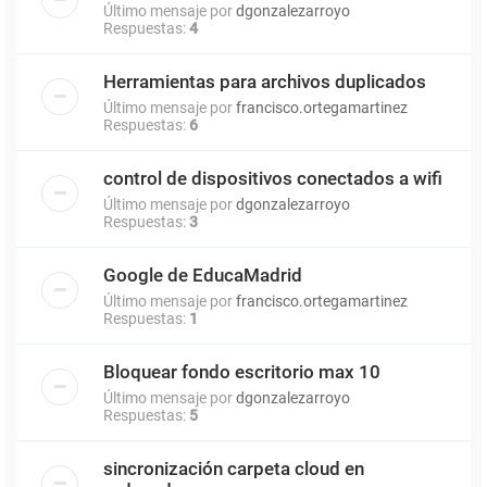
Último mensaje por
dgonzalezarroyo
Respuestas:
4
Herramientas para archivos duplicados
Último mensaje por
francisco.ortegamartinez
Respuestas:
6
control de dispositivos conectados a wifi
Último mensaje por
dgonzalezarroyo
Respuestas:
3
Google de EducaMadrid
Último mensaje por
francisco.ortegamartinez
Respuestas:
1
Bloquear fondo escritorio max 10
Último mensaje por
dgonzalezarroyo
Respuestas:
5
sincronización carpeta cloud en