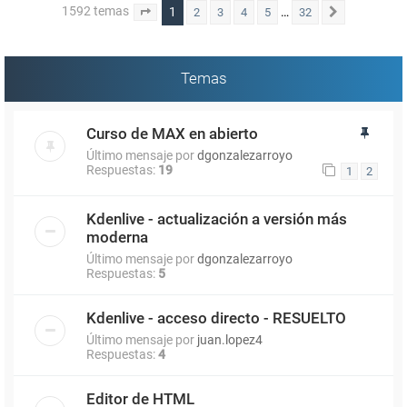
1592 temas
1
…
2
3
4
5
32
Página
1
de
32
Siguiente
Temas
Curso de MAX en abierto
Último mensaje por
dgonzalezarroyo
Respuestas:
19
1
2
Kdenlive - actualización a versión más
moderna
Último mensaje por
dgonzalezarroyo
Respuestas:
5
Kdenlive - acceso directo - RESUELTO
Último mensaje por
juan.lopez4
Respuestas:
4
Editor de HTML