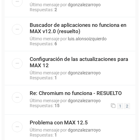
Último mensaje por
dgonzalezarroyo
Respuestas:
2
Buscador de aplicaciones no funciona en
MAX v12.0 (resuelto)
Último mensaje por
luis.alonsoizquierdo
Respuestas:
6
Configuración de las actualizaciones para
MAX 12
Último mensaje por
dgonzalezarroyo
Respuestas:
1
Re: Chromium no funciona - RESUELTO
Último mensaje por
dgonzalezarroyo
Respuestas:
15
1
2
Problema con MAX 12.5
Último mensaje por
dgonzalezarroyo
Respuestas:
1