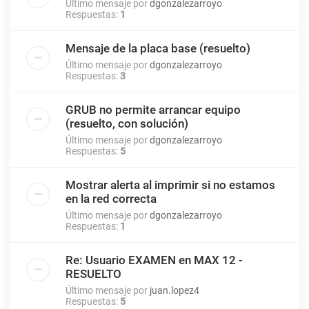
Último mensaje por
dgonzalezarroyo
Respuestas:
1
Mensaje de la placa base (resuelto)
Último mensaje por
dgonzalezarroyo
Respuestas:
3
GRUB no permite arrancar equipo
(resuelto, con solución)
Último mensaje por
dgonzalezarroyo
Respuestas:
5
Mostrar alerta al imprimir si no estamos
en la red correcta
Último mensaje por
dgonzalezarroyo
Respuestas:
1
Re: Usuario EXAMEN en MAX 12 -
RESUELTO
Último mensaje por
juan.lopez4
Respuestas:
5