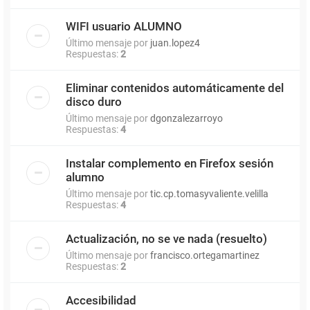
WIFI usuario ALUMNO
Último mensaje por
juan.lopez4
Respuestas:
2
Eliminar contenidos automáticamente del
disco duro
Último mensaje por
dgonzalezarroyo
Respuestas:
4
Instalar complemento en Firefox sesión
alumno
Último mensaje por
tic.cp.tomasyvaliente.velilla
Respuestas:
4
Actualización, no se ve nada (resuelto)
Último mensaje por
francisco.ortegamartinez
Respuestas:
2
Accesibilidad