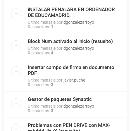
iNSTALAR PEÑALARA EN ORDENADOR
DE EDUCAMADRID.
Último mensaje por
dgonzalezarroyo
Respuestas:
1
Block Num activado al inicio (resuelto)
Último mensaje por
dgonzalezarroyo
Respuestas:
4
Insertar campo de firma en documento
PDF
Último mensaje por
javier.puche
Respuestas:
3
Gestor de paquetes Synaptic
Último mensaje por
dgonzalezarroyo
Respuestas:
3
Problemas con PEN DRIVE con MAX-