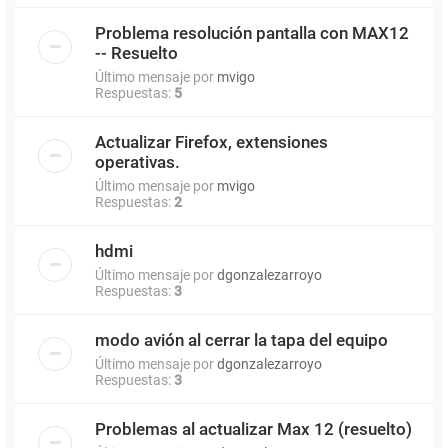
Problema resolución pantalla con MAX12
-- Resuelto
Último mensaje por
mvigo
Respuestas:
5
Actualizar Firefox, extensiones
operativas.
Último mensaje por
mvigo
Respuestas:
2
hdmi
Último mensaje por
dgonzalezarroyo
Respuestas:
3
modo avión al cerrar la tapa del equipo
Último mensaje por
dgonzalezarroyo
Respuestas:
3
Problemas al actualizar Max 12 (resuelto)