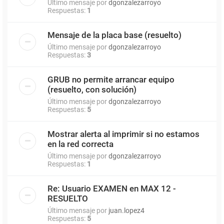
Último mensaje por
dgonzalezarroyo
Respuestas:
1
Mensaje de la placa base (resuelto)
Último mensaje por
dgonzalezarroyo
Respuestas:
3
GRUB no permite arrancar equipo
(resuelto, con solución)
Último mensaje por
dgonzalezarroyo
Respuestas:
5
Mostrar alerta al imprimir si no estamos
en la red correcta
Último mensaje por
dgonzalezarroyo
Respuestas:
1
Re: Usuario EXAMEN en MAX 12 -
RESUELTO
Último mensaje por
juan.lopez4
Respuestas:
5