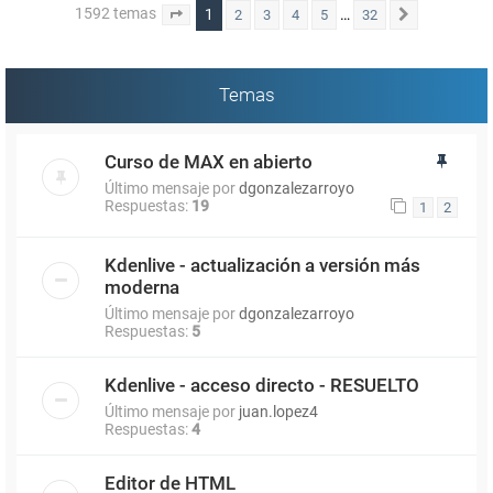
1592 temas
1
…
2
3
4
5
32
Página
1
de
32
Siguiente
Temas
Curso de MAX en abierto
Último mensaje por
dgonzalezarroyo
Respuestas:
19
1
2
Kdenlive - actualización a versión más
moderna
Último mensaje por
dgonzalezarroyo
Respuestas:
5
Kdenlive - acceso directo - RESUELTO
Último mensaje por
juan.lopez4
Respuestas:
4
Editor de HTML