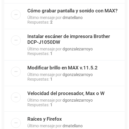
Cómo grabar pantalla y sonido con MAX?
Último mensaje por
dmatellano
Respuestas:
2
Instalar escáner de impresora Brother
DCP-J1050DW
Último mensaje por
dgonzalezarroyo
Respuestas:
1
Modificar brillo en MAX v.11.5.2
Último mensaje por
dgonzalezarroyo
Respuestas:
1
Velocidad del procesador, Max o W
Último mensaje por
dgonzalezarroyo
Respuestas:
1
Raíces y Firefox
Último mensaje por
dmatellano