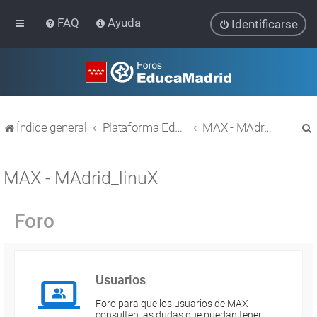
FAQ
Ayuda
Identificarse
Índice general
Plataforma Educativa EducaMadrid
MAX - MAdrid_linuX
MAX - MAdrid_linuX
Foro
r
Usuarios
Foro para que los usuarios de MAX
consulten las dudas que puedan tener.