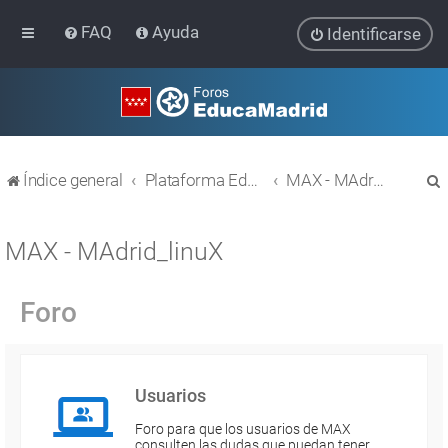
FAQ
Ayuda
Identificarse
Índice general
Plataforma Educativa EducaMadrid
MAX - MAdrid_linuX
MAX - MAdrid_linuX
Foro
r
Usuarios
Foro para que los usuarios de MAX
consulten las dudas que puedan tener.