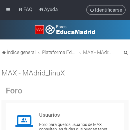
FAQ
Ayuda
Identificarse
Índice general
Plataforma Educativa EducaMadrid
MAX - MAdrid_linuX
MAX - MAdrid_linuX
Foro
r
Usuarios
Foro para que los usuarios de MAX
consulten las dudas que puedan tener.