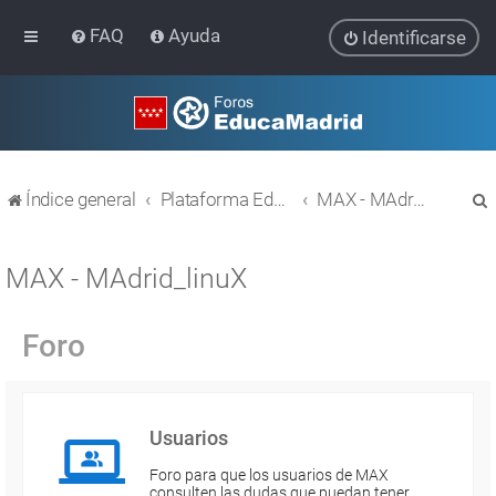
FAQ
Ayuda
Identificarse
Índice general
Plataforma Educativa EducaMadrid
MAX - MAdrid_linuX
MAX - MAdrid_linuX
Foro
r
Usuarios
Foro para que los usuarios de MAX
consulten las dudas que puedan tener.