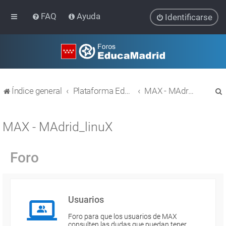
FAQ
Ayuda
Identificarse
Índice general
Plataforma Educativa EducaMadrid
MAX - MAdrid_linuX
MAX - MAdrid_linuX
Foro
r
Usuarios
Foro para que los usuarios de MAX
consulten las dudas que puedan tener.