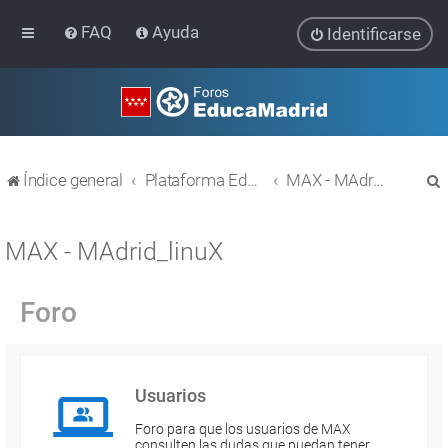
FAQ
Ayuda
Identificarse
Índice general
Plataforma Educativa EducaMadrid
MAX - MAdrid_linuX
MAX - MAdrid_linuX
Foro
r
Usuarios
Foro para que los usuarios de MAX
consulten las dudas que puedan tener.