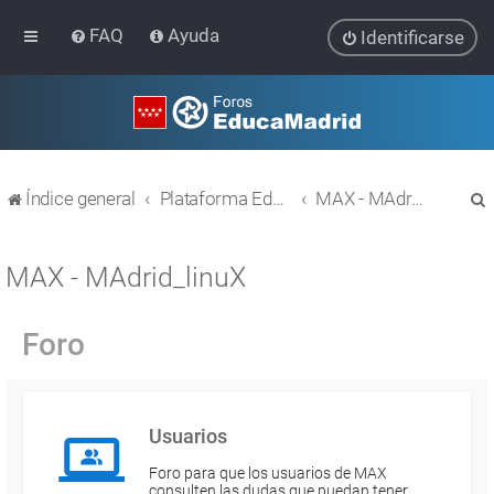
FAQ
Ayuda
Identificarse
Índice general
Plataforma Educativa EducaMadrid
MAX - MAdrid_linuX
MAX - MAdrid_linuX
Foro
r
Usuarios
Foro para que los usuarios de MAX
consulten las dudas que puedan tener.