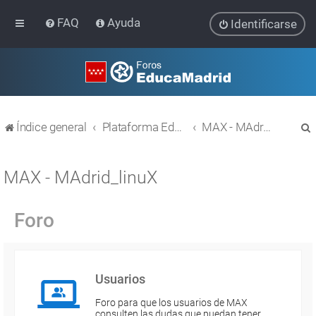
FAQ
Ayuda
Identificarse
Índice general
Plataforma Educativa EducaMadrid
MAX - MAdrid_linuX
MAX - MAdrid_linuX
Foro
r
Usuarios
Foro para que los usuarios de MAX
consulten las dudas que puedan tener.