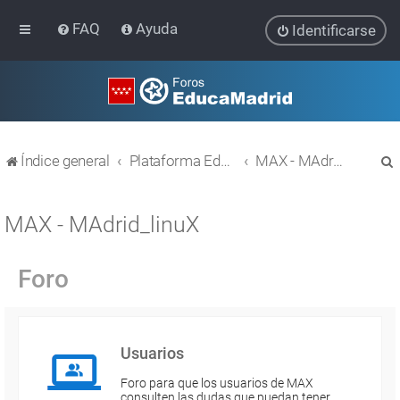
FAQ
Ayuda
Identificarse
Índice general
Plataforma Educativa EducaMadrid
MAX - MAdrid_linuX
MAX - MAdrid_linuX
Foro
r
Usuarios
Foro para que los usuarios de MAX
consulten las dudas que puedan tener.