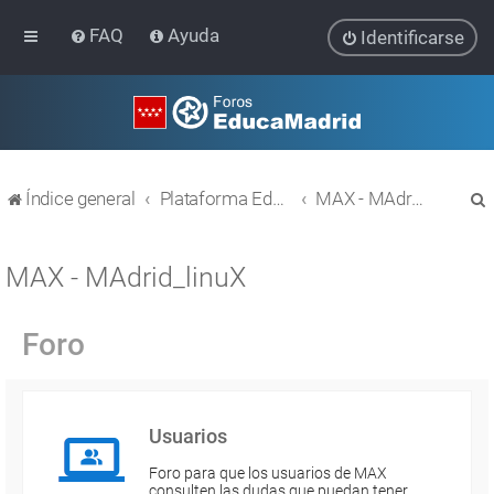
FAQ
Ayuda
Identificarse
Índice general
Plataforma Educativa EducaMadrid
MAX - MAdrid_linuX
MAX - MAdrid_linuX
Foro
r
Usuarios
Foro para que los usuarios de MAX
consulten las dudas que puedan tener.