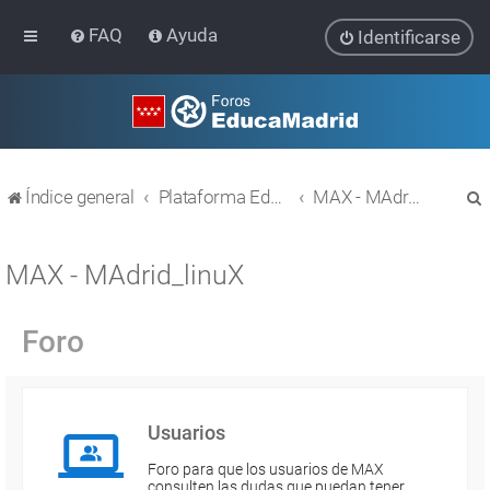
FAQ
Ayuda
Identificarse
Índice general
Plataforma Educativa EducaMadrid
MAX - MAdrid_linuX
MAX - MAdrid_linuX
Foro
r
Usuarios
Foro para que los usuarios de MAX
consulten las dudas que puedan tener.