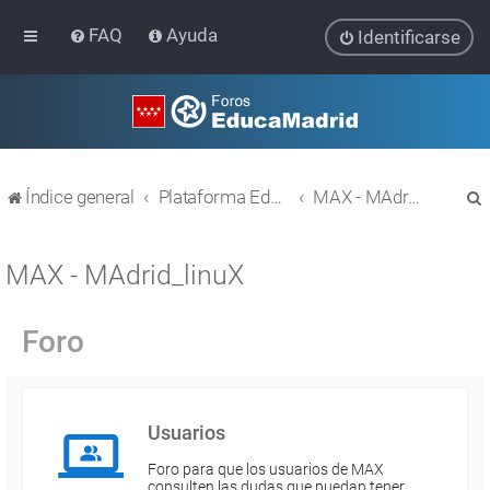
FAQ
Ayuda
Identificarse
Índice general
Plataforma Educativa EducaMadrid
MAX - MAdrid_linuX
MAX - MAdrid_linuX
Foro
r
Usuarios
Foro para que los usuarios de MAX
consulten las dudas que puedan tener.