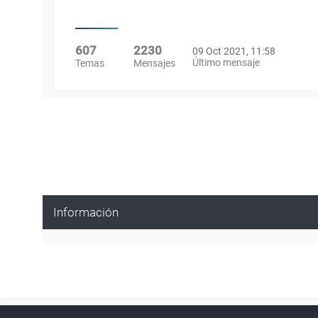
607
2230
09 Oct 2021, 11:58
Último mensaje
Temas
Mensajes
Información
Powered by
phpBB
™