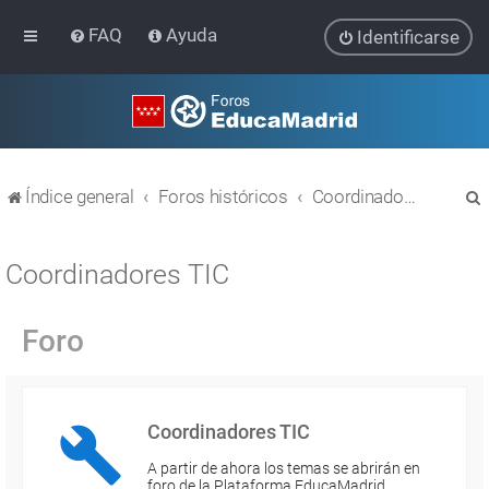
FAQ
Ayuda
Identificarse
Índice general
Foros históricos
Coordinadores TIC
Coordinadores TIC
Foro
r
Coordinadores TIC
A partir de ahora los temas se abrirán en
foro de la Plataforma EducaMadrid…