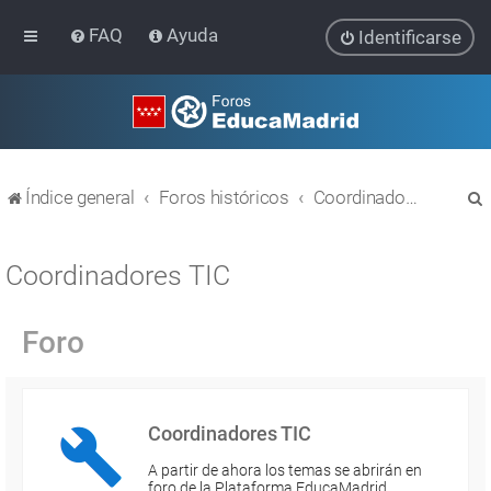
FAQ
Ayuda
Identificarse
Índice general
Foros históricos
Coordinadores TIC
Coordinadores TIC
Foro
r
Coordinadores TIC
A partir de ahora los temas se abrirán en
foro de la Plataforma EducaMadrid…