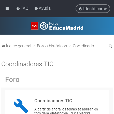
FAQ
Ayuda
Identificarse
Índice general
Foros históricos
Coordinadores TIC
Coordinadores TIC
Foro
r
Coordinadores TIC
A partir de ahora los temas se abrirán en
foro de la Plataforma EducaMadrid…