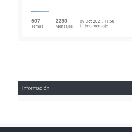
607
2230
09 Oct 2021, 11:58
Último mensaje
Temas
Mensajes
Información
Powered by
phpBB
™