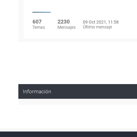
607
2230
09 Oct 2021, 11:58
Último mensaje
Temas
Mensajes
Información
Powered by
phpBB
™