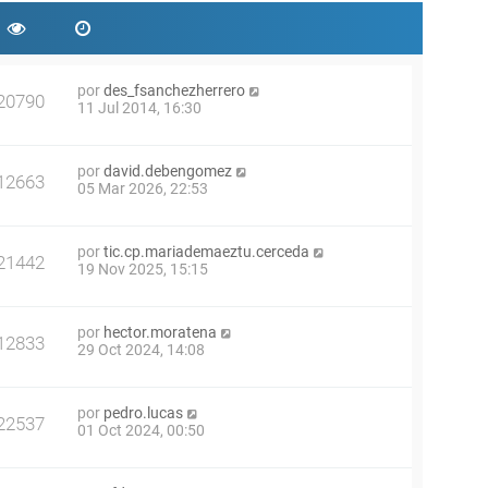
por
des_fsanchezherrero
20790
11 Jul 2014, 16:30
por
david.debengomez
12663
05 Mar 2026, 22:53
por
tic.cp.mariademaeztu.cerceda
21442
19 Nov 2025, 15:15
por
hector.moratena
12833
29 Oct 2024, 14:08
por
pedro.lucas
22537
01 Oct 2024, 00:50