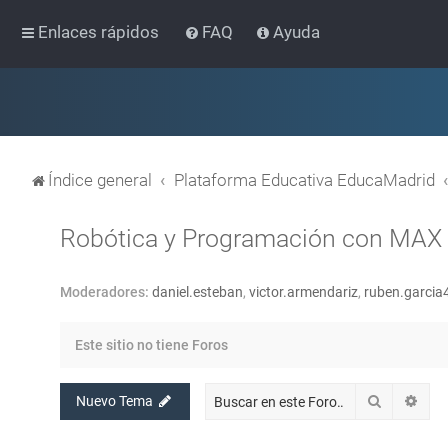
Enlaces rápidos
FAQ
Ayuda
Índice general
Plataforma Educativa EducaMadrid
Robótica y Programación con MAX
Moderadores:
daniel.esteban
,
victor.armendariz
,
ruben.garcia
Este sitio no tiene Foros
Buscar
Bús
Nuevo Tema