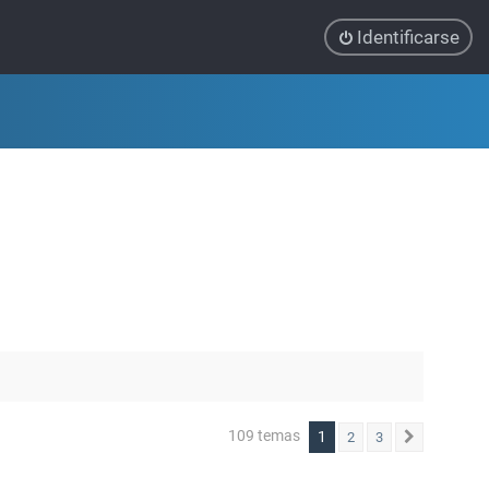
Identificarse
109 temas
1
2
3
Siguiente