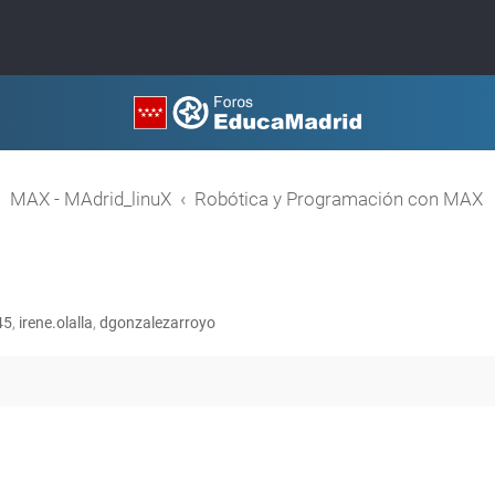
MAX - MAdrid_linuX
Robótica y Programación con MAX
45
,
irene.olalla
,
dgonzalezarroyo
queda avanzada