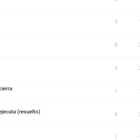
3
8
3
ierra
1
jecuta (resuelto)
6
1