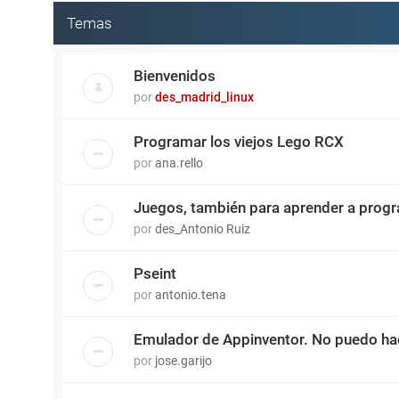
Temas
Bienvenidos
por
des_madrid_linux
Programar los viejos Lego RCX
por
ana.rello
Juegos, también para aprender a prog
por
des_Antonio Ruiz
Pseint
por
antonio.tena
Emulador de Appinventor. No puedo hac
por
jose.garijo