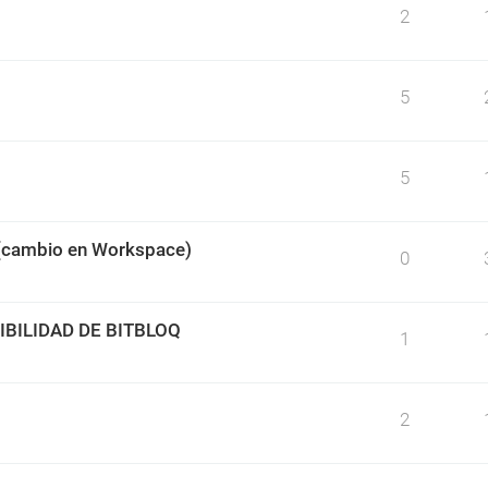
2
5
5
 (cambio en Workspace)
0
BILIDAD DE BITBLOQ
1
2