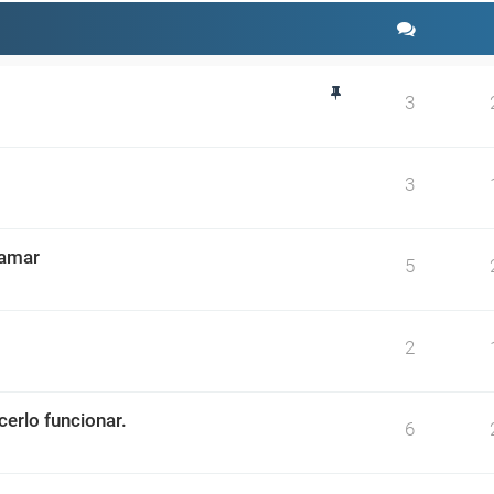
3
3
ramar
5
2
erlo funcionar.
6