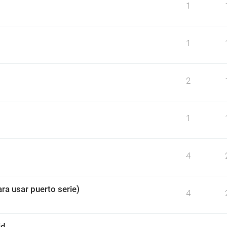
1
1
2
o
1
4
ra usar puerto serie)
4
id