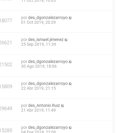
11 Oct 2019, 10:05
por
des_dgonzalezarroyo
18077
01 Oct 2019, 20:29
por
des_ismael.jimenez
26621
25 Sep 2019, 11:39
por
des_dgonzalezarroyo
21502
30 Ago 2019, 18:06
por
des_dgonzalezarroyo
15809
22 Abr 2019, 21:15
por
des_Antonio Ruiz
29649
21 Abr 2019, 11:49
por
des_dgonzalezarroyo
15285
04 Ene 2019, 22:06