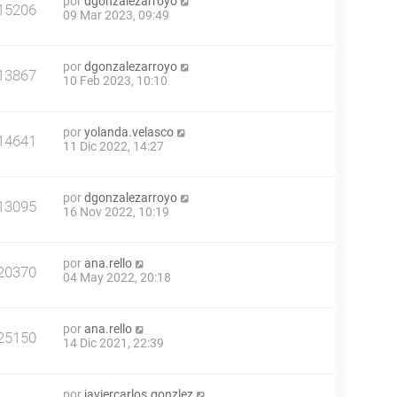
por
dgonzalezarroyo
15206
09 Mar 2023, 09:49
por
dgonzalezarroyo
13867
10 Feb 2023, 10:10
por
yolanda.velasco
14641
11 Dic 2022, 14:27
por
dgonzalezarroyo
13095
16 Nov 2022, 10:19
por
ana.rello
20370
04 May 2022, 20:18
por
ana.rello
25150
14 Dic 2021, 22:39
por
javiercarlos.gonzlez