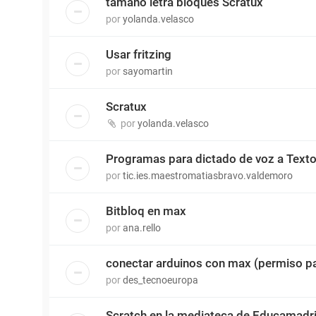
tamaño letra bloques Scratux
por
yolanda.velasco
Usar fritzing
por
sayomartin
Scratux
por
yolanda.velasco
Programas para dictado de voz a Text
por
tic.ies.maestromatiasbravo.valdemoro
Bitbloq en max
por
ana.rello
conectar arduinos con max (permiso pa
por
des_tecnoeuropa
Scratch en la mediateca de Educamadr